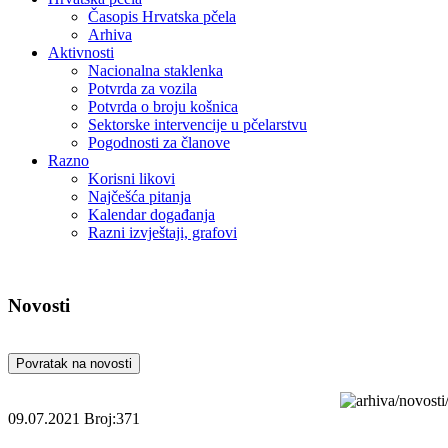
Časopis Hrvatska pčela
Arhiva
Aktivnosti
Nacionalna staklenka
Potvrda za vozila
Potvrda o broju košnica
Sektorske intervencije u pčelarstvu
Pogodnosti za članove
Razno
Korisni likovi
Najčešća pitanja
Kalendar događanja
Razni izvještaji, grafovi
Novosti
Povratak na novosti
09.07.2021
Broj:371