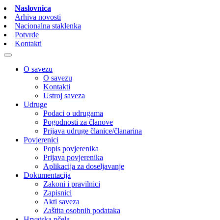
Naslovnica
Arhiva novosti
Nacionalna staklenka
Potvrde
Kontakti
O savezu
O savezu
Kontakti
Ustroj saveza
Udruge
Podaci o udrugama
Pogodnosti za članove
Prijava udruge članice/članarina
Povjerenici
Popis povjerenika
Prijava povjerenika
Aplikacija za doseljavanje
Dokumentacija
Zakoni i pravilnici
Zapisnici
Akti saveza
Zaštita osobnih podataka
Hrvatska pčela