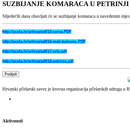
SUZBIJANJE KOMARACA U PETRINJI
Slijedećih dana obavljati će se suzbijanje komaraca u navedenim mjes
http://pcela.hr/arhiva/pdf/15-cerna.PDF
http://pcela.hr/arhiva/pdf/16-mali-bukovec.PDF
http://pcela.hr/arhiva/pdf/17-orle.pdf
http://pcela.hr/arhiva/pdf/18-petrinja.pdf
Podijeli
Hrvatski pčelarski savez je krovna organizacija pčelarskih udruga u
Aktivnosti