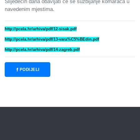
Slijedećih dana obavljati će se suzbijanje komaraca u
navedenim mjestima.
http://pcela.hr/arhiva/pdf/12-sisak.pdf
http://pcela.hr/arhiva/pdf/13-vara%C5%BEdin.pdf
http://pcela.hr/arhiva/pdf/14-zagreb.pdf
PODIJELI