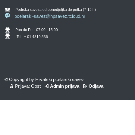
Podrška saveza od ponedjeljka do petka (7-15 h)
pcelarski-savez@hpsavez.tcloud.hr
Pon do Pet : 07:00 - 15:00
Tel.: + 01 4819 536
© Copyright by Hrvatski pčelarski savez
Prijava: Gost
Admin prijava
Odjava