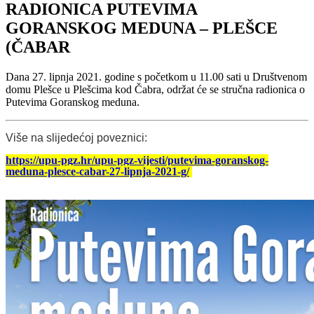
RADIONICA PUTEVIMA
GORANSKOG MEDUNA – PLEŠCE
(ČABAR
Dana 27. lipnja 2021. godine s početkom u 11.00 sati u Društvenom
domu Plešce u Plešcima kod Čabra, održat će se stručna radionica o
Putevima Goranskog meduna.
Više na slijedećoj poveznici:
https://upu-pgz.hr/upu-pgz-vijesti/putevima-goranskog-
meduna-plesce-cabar-27-lipnja-2021-g/