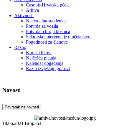
Časopis Hrvatska pčela
Arhiva
Aktivnosti
Nacionalna staklenka
Potvrda za vozila
Potvrda o broju košnica
Sektorske intervencije u pčelarstvu
Pogodnosti za članove
Razno
Korisni likovi
Najčešća pitanja
Kalendar događanja
Razni izvještaji, grafovi
Novosti
Povratak na novosti
18.06.2021
Broj:363