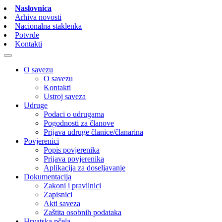
Naslovnica
Arhiva novosti
Nacionalna staklenka
Potvrde
Kontakti
O savezu
O savezu
Kontakti
Ustroj saveza
Udruge
Podaci o udrugama
Pogodnosti za članove
Prijava udruge članice/članarina
Povjerenici
Popis povjerenika
Prijava povjerenika
Aplikacija za doseljavanje
Dokumentacija
Zakoni i pravilnici
Zapisnici
Akti saveza
Zaštita osobnih podataka
Hrvatska pčela