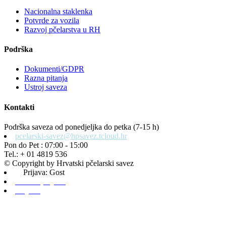
Nacionalna staklenka
Potvrde za vozila
Razvoj pčelarstva u RH
Podrška
Dokumenti/GDPR
Razna pitanja
Ustroj saveza
Kontakti
Podrška saveza od ponedjeljka do petka (7-15 h)
pcelarski-savez@hpsavez.tcloud.hr
Pon do Pet : 07:00 - 15:00
Tel.: + 01 4819 536
© Copyright by Hrvatski pčelarski savez
Prijava: Gost
Admin prijava
Odjava