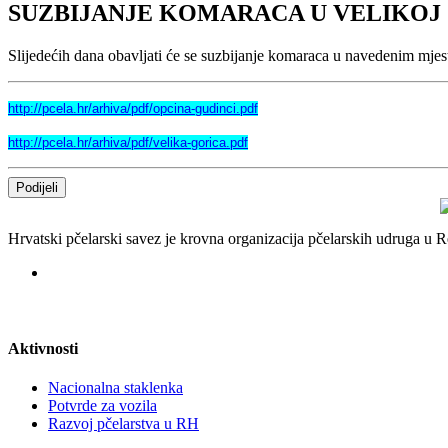
SUZBIJANJE KOMARACA U VELIKOJ G
Slijedećih dana obavljati će se suzbijanje komaraca u navedenim mjes
http://pcela.hr/arhiva/pdf/opcina-gudinci.pdf
http://pcela.hr/arhiva/pdf/velika-gorica.pdf
Podijeli
Hrvatski pčelarski savez je krovna organizacija pčelarskih udruga u
Aktivnosti
Nacionalna staklenka
Potvrde za vozila
Razvoj pčelarstva u RH