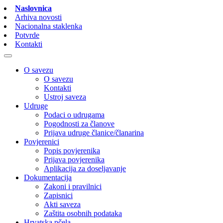
Naslovnica
Arhiva novosti
Nacionalna staklenka
Potvrde
Kontakti
O savezu
O savezu
Kontakti
Ustroj saveza
Udruge
Podaci o udrugama
Pogodnosti za članove
Prijava udruge članice/članarina
Povjerenici
Popis povjerenika
Prijava povjerenika
Aplikacija za doseljavanje
Dokumentacija
Zakoni i pravilnici
Zapisnici
Akti saveza
Zaštita osobnih podataka
Hrvatska pčela