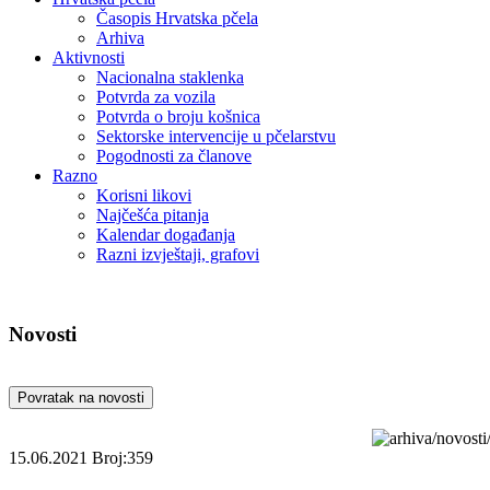
Časopis Hrvatska pčela
Arhiva
Aktivnosti
Nacionalna staklenka
Potvrda za vozila
Potvrda o broju košnica
Sektorske intervencije u pčelarstvu
Pogodnosti za članove
Razno
Korisni likovi
Najčešća pitanja
Kalendar događanja
Razni izvještaji, grafovi
Novosti
Povratak na novosti
15.06.2021
Broj:359