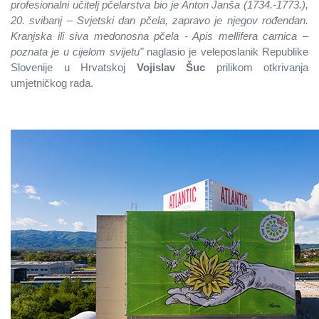
profesionalni učitelj pčelarstva bio je Anton Janša (1734.-1773.),
20. svibanj – Svjetski dan pčela, zapravo je njegov rođendan.
Kranjska ili siva medonosna pčela - Apis mellifera carnica –
poznata je u cijelom svijetu"
naglasio je veleposlanik Republike
Slovenije u Hrvatskoj
Vojislav Šuc
prilikom otkrivanja
umjetničkog rada.