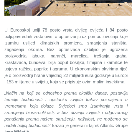
U Europskoj uniji 78 posto vrsta divljeg cvijeća i 84 posto
poljoprivrednih vrsta ovisi o oprašivanju uz pomoć životinja koje
izumiru uslijed klimatskih promjena, smanjenja staništa,
zagađenja okoliša. Bez oprašivača ozbiljno je ugrožena
proizvodnja jabuka, naranči, marelica, trešanja, graha,
krastavaca, bundeva, bilja poput bosiljka, timijana i kamilice te
usjeva rajčica, paprike i agruma. U ekonomskim okvirima riječ
je o proizvodnji hrane vrijednoj 22 milijardi eura godišnje u Europi
i 153 milijarde u svijetu, koja se pripisuje ovim malim insektima.
„Način na koji se odnosimo prema okolišu danas, postavlja
temelje budućnosti i opstanku svijeta kakav poznajemo u
vremenima koja dolaze. Svjedoci smo izumiranja vrsta i
smanjenja bioraznolikosti, a bez dizanja svijesti i odgovornog
ponašanja prema našem okruženju, nažalost, ne možemo se
nadati boljoj budućnosti“
kazao je generalni tajnik Atlantic Grupe
Ivan Mišetić
.