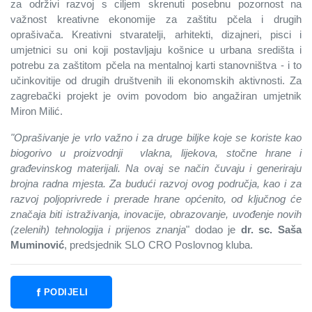
za održivi razvoj s ciljem skrenuti posebnu pozornost na
važnost kreativne ekonomije za zaštitu pčela i drugih
oprašivača. Kreativni stvaratelji, arhitekti, dizajneri, pisci i
umjetnici su oni koji postavljaju košnice u urbana središta i
potrebu za zaštitom pčela na mentalnoj karti stanovništva - i to
učinkovitije od drugih društvenih ili ekonomskih aktivnosti. Za
zagrebački projekt je ovim povodom bio angažiran umjetnik
Miron Milić.
"Oprašivanje je vrlo važno i za druge biljke koje se koriste kao
biogorivo u proizvodnji vlakna, lijekova, stočne hrane i
građevinskog materijali. Na ovaj se način čuvaju i generiraju
brojna radna mjesta.
Za budući razvoj ovog područja, kao i za
razvoj poljoprivrede i prerade hrane općenito, od ključnog će
značaja biti istraživanja, inovacije, obrazovanje, uvođenje novih
(zelenih) tehnologija i prijenos znanja
" dodao je
dr. sc. Saša
Muminović
, predsjednik SLO CRO Poslovnog kluba.
PODIJELI