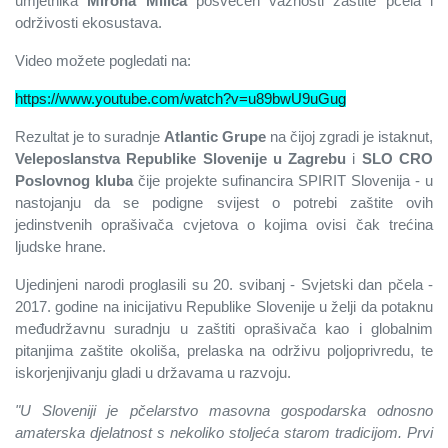
umjetnika
Mirona Milića
posvećen važnosti zaštite pčela i
održivosti ekosustava.
Video možete pogledati na:
https://www.youtube.com/watch?v=u89bwU9uGug
Rezultat je to suradnje
Atlantic Grupe
na čijoj zgradi je istaknut,
Veleposlanstva Republike Slovenije u Zagrebu
i
SLO CRO
Poslovnog kluba
čije projekte sufinancira SPIRIT Slovenija - u
nastojanju da se podigne svijest o potrebi zaštite ovih
jedinstvenih oprašivača cvjetova o kojima ovisi čak trećina
ljudske hrane.
Ujedinjeni narodi proglasili su 20. svibanj - Svjetski dan pčela -
2017. godine na inicijativu Republike Slovenije u želji da potaknu
međudržavnu suradnju u zaštiti oprašivača kao i globalnim
pitanjima zaštite okoliša, prelaska na održivu poljoprivredu, te
iskorjenjivanju gladi u državama u razvoju.
"U Sloveniji je pčelarstvo masovna gospodarska odnosno
amaterska djelatnost s nekoliko stoljeća starom tradicijom. Prvi