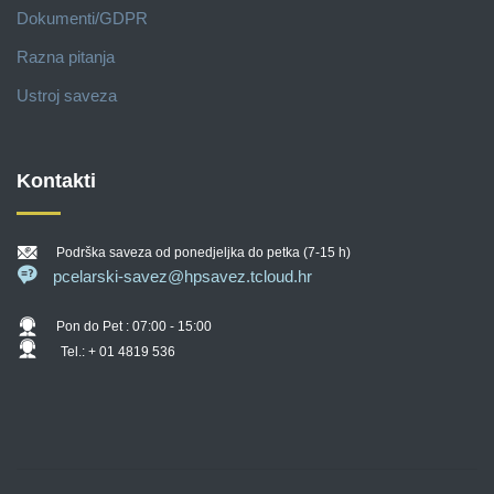
Dokumenti/GDPR
Razna pitanja
Ustroj saveza
Kontakti
Podrška saveza od ponedjeljka do petka (7-15 h)
pcelarski-savez@hpsavez.tcloud.hr
Pon do Pet : 07:00 - 15:00
Tel.: + 01 4819 536