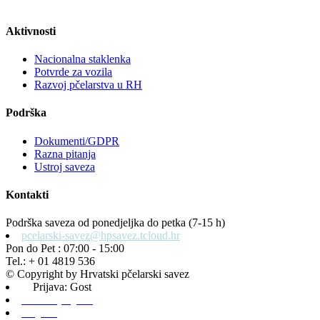
Aktivnosti
Nacionalna staklenka
Potvrde za vozila
Razvoj pčelarstva u RH
Podrška
Dokumenti/GDPR
Razna pitanja
Ustroj saveza
Kontakti
Podrška saveza od ponedjeljka do petka (7-15 h)
pcelarski-savez@hpsavez.tcloud.hr
Pon do Pet : 07:00 - 15:00
Tel.: + 01 4819 536
© Copyright by Hrvatski pčelarski savez
Prijava: Gost
Admin prijava
Odjava