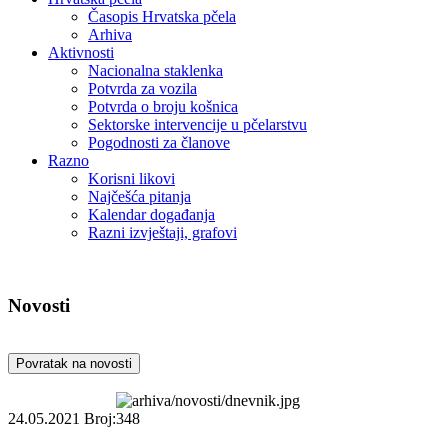
Časopis Hrvatska pčela
Arhiva
Aktivnosti
Nacionalna staklenka
Potvrda za vozila
Potvrda o broju košnica
Sektorske intervencije u pčelarstvu
Pogodnosti za članove
Razno
Korisni likovi
Najčešća pitanja
Kalendar događanja
Razni izvještaji, grafovi
Novosti
Povratak na novosti
24.05.2021
Broj:348