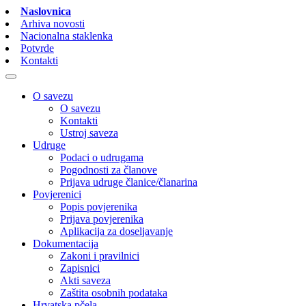
Naslovnica
Arhiva novosti
Nacionalna staklenka
Potvrde
Kontakti
O savezu
O savezu
Kontakti
Ustroj saveza
Udruge
Podaci o udrugama
Pogodnosti za članove
Prijava udruge članice/članarina
Povjerenici
Popis povjerenika
Prijava povjerenika
Aplikacija za doseljavanje
Dokumentacija
Zakoni i pravilnici
Zapisnici
Akti saveza
Zaštita osobnih podataka
Hrvatska pčela