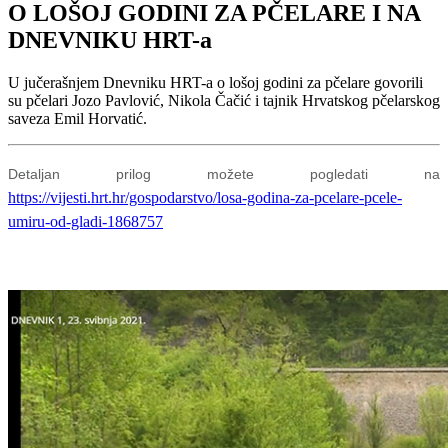
O LOŠOJ GODINI ZA PČELARE I NA
DNEVNIKU HRT-a
U jučerašnjem Dnevniku HRT-a o lošoj godini za pčelare govorili
su pčelari Jozo Pavlović, Nikola Čačić i tajnik Hrvatskog pčelarskog
saveza Emil Horvatić.
Detaljan prilog možete pogledati na
https://vijesti.hrt.hr/gospodarstvo/losa-godina-za-pcelare-pcele-
umiru-od-gladi-1868757