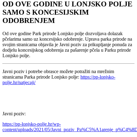
OD OVE GODINE U LONJSKO POLJE
SAMO S KONCESIJSKIM
ODOBRENJEM
Od ove godine Park prirode Lonjsko polje dozvoljava dolazak
pčelarima samo uz koncesijsko odobrenje. Uprava parka prirode na
svojim stranicama objavila je Javni poziv za prikupljanje ponuda za
dodjelu koncesijskog odobrenja za pašarenje pčela u Parku prirode
Lonjsko polje.
Javni poziv i potrebe obrasce možete potražiti na mrežnim
stranicama Parka prirode Lonjsko polje:
https://pp-lonjsko-
polje.hr/natjecaji/
Javni poziv:
https://pp-lonjsko-polje.hr/wp-
content/uploads/2021/05/Javni_poziv_Pa%C5%A1arenje_p%C4%8D