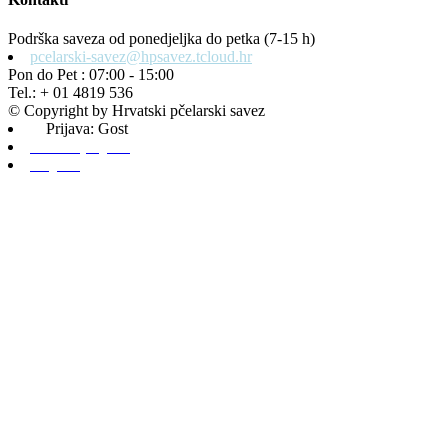
Podrška saveza od ponedjeljka do petka (7-15 h)
pcelarski-savez@hpsavez.tcloud.hr
Pon do Pet : 07:00 - 15:00
Tel.: + 01 4819 536
© Copyright by Hrvatski pčelarski savez
Prijava: Gost
Admin prijava
Odjava