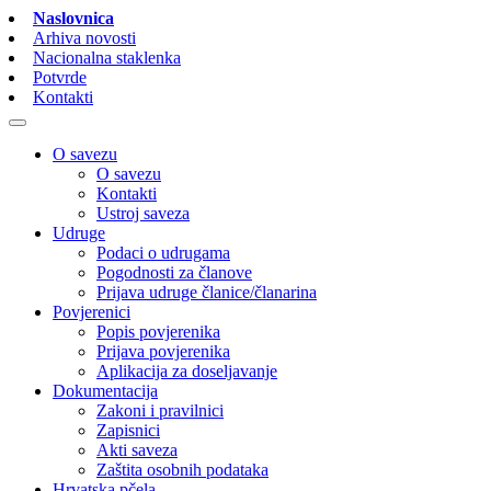
Naslovnica
Arhiva novosti
Nacionalna staklenka
Potvrde
Kontakti
O savezu
O savezu
Kontakti
Ustroj saveza
Udruge
Podaci o udrugama
Pogodnosti za članove
Prijava udruge članice/članarina
Povjerenici
Popis povjerenika
Prijava povjerenika
Aplikacija za doseljavanje
Dokumentacija
Zakoni i pravilnici
Zapisnici
Akti saveza
Zaštita osobnih podataka
Hrvatska pčela