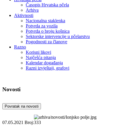
Časopis Hrvatska pčela
Arhiva
Aktivnosti
Nacionalna staklenka
Potvrda za vozila
Potvrda o broju košnica
Sektorske intervencije u pčelarstvu
Pogodnosti za članove
Razno
Korisni likovi
Najčešća pitanja
Kalendar događanja
Razni izvještaji, grafovi
Novosti
Povratak na novosti
07.05.2021
Broj:333