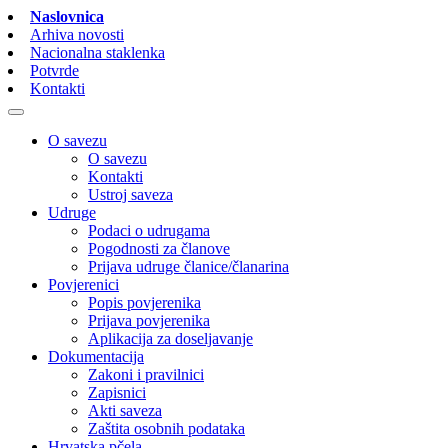
Naslovnica
Arhiva novosti
Nacionalna staklenka
Potvrde
Kontakti
O savezu
O savezu
Kontakti
Ustroj saveza
Udruge
Podaci o udrugama
Pogodnosti za članove
Prijava udruge članice/članarina
Povjerenici
Popis povjerenika
Prijava povjerenika
Aplikacija za doseljavanje
Dokumentacija
Zakoni i pravilnici
Zapisnici
Akti saveza
Zaštita osobnih podataka
Hrvatska pčela