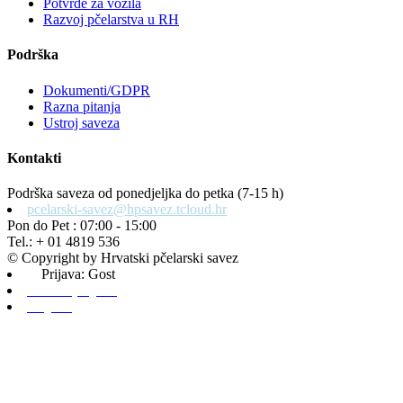
Potvrde za vozila
Razvoj pčelarstva u RH
Podrška
Dokumenti/GDPR
Razna pitanja
Ustroj saveza
Kontakti
Podrška saveza od ponedjeljka do petka (7-15 h)
pcelarski-savez@hpsavez.tcloud.hr
Pon do Pet : 07:00 - 15:00
Tel.: + 01 4819 536
© Copyright by Hrvatski pčelarski savez
Prijava: Gost
Admin prijava
Odjava