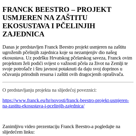
FRANCK BEESTRO – PROJEKT
USMJEREN NA ZAŠTITU
EKOSUSTAVA I PČELINJIH
ZAJEDNICA
Danas je predstavljen Franck Beestro projekt usmjeren na zaštitu
ugroženih pčelinjih zajednica koje su nezamjenjiv dio našeg
ekosustava. Uz podršku Hrvatskog pčelarskog saveza, Franck ovim
projektom želi podići svijest o važnosti pčela za život na Zemlji te
svoje potrošače i širu javnost potaknuti da daju svoj doprinos u
očuvanju prirodnih resursa i zaštiti ovih dragocjenih oprašivača.
O predstavljanju projekta na slijedećoj poveznici:
https://www.franck.eu/hr/novosti/franck-beestro-projekt-usmjeren-
na-zastitu-ekosustava-i-pcelinjih-zajednica/
Zanimljivu video prezentaciju Franck Beestro-a pogledajte na
slijedećem linku: