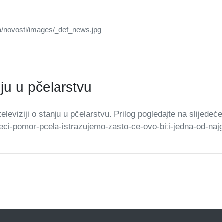
nju u pčelarstvu
eleviziji o stanju u pčelarstvu. Prilog pogledajte na slijedećem
eci-pomor-pcela-istrazujemo-zasto-ce-ovo-biti-jedna-od-najg