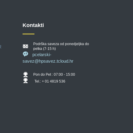
Kontakti
Podrška saveza od ponedjeljka do
R
petka (7-15 h)
pcelarski-
savez@hpsavez.tcloud.hr
Pon do Pet : 07:00 - 15:00
Tel.: + 01 4819 536