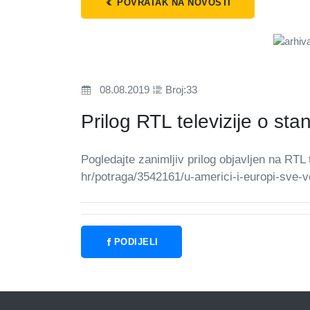
POVRATAK NA NOVOSTI
08.08.2019
Broj:33
Prilog RTL televizije o sta
Pogledajte zanimljiv prilog objavljen na RTL t
hr/potraga/3542161/u-americi-i-europi-sve-v
PODIJELI