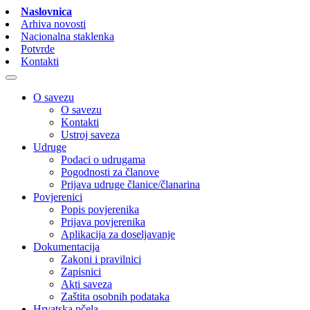
Naslovnica
Arhiva novosti
Nacionalna staklenka
Potvrde
Kontakti
O savezu
O savezu
Kontakti
Ustroj saveza
Udruge
Podaci o udrugama
Pogodnosti za članove
Prijava udruge članice/članarina
Povjerenici
Popis povjerenika
Prijava povjerenika
Aplikacija za doseljavanje
Dokumentacija
Zakoni i pravilnici
Zapisnici
Akti saveza
Zaštita osobnih podataka
Hrvatska pčela