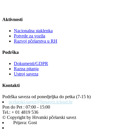
Aktivnosti
Nacionalna staklenka
Potvrde za vozila
Razvoj pčelarstva u RH
Podrška
Dokumenti/GDPR
Razna pitanja
Ustroj saveza
Kontakti
Podrška saveza od ponedjeljka do petka (7-15 h)
pcelarski-savez@hpsavez.tcloud.hr
Pon do Pet : 07:00 - 15:00
Tel.: + 01 4819 536
© Copyright by Hrvatski pčelarski savez
Prijava: Gost
Admin prijava