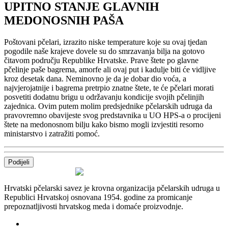
UPITNO STANJE GLAVNIH
MEDONOSNIH PAŠA
Poštovani pčelari, izrazito niske temperature koje su ovaj tjedan
pogodile naše krajeve dovele su do smrzavanja bilja na gotovo
čitavom području Republike Hrvatske. Prave štete po glavne
pčelinje paše bagrema, amorfe ali ovaj put i kadulje biti će vidljive
kroz desetak dana. Neminovno je da je dobar dio voća, a
najvjerojatnije i bagrema pretrpio znatne štete, te će pčelari morati
posvetiti dodatnu brigu u održavanju kondicije svojih pčelinjih
zajednica. Ovim putem molim predsjednike pčelarskih udruga da
pravovremno obavijeste svog predstavnika u UO HPS-a o procijeni
štete na medonosnom bilju kako bismo mogli izvjestiti resorno
ministarstvo i zatražiti pomoć.
Podijeli
Hrvatski pčelarski savez je krovna organizacija pčelarskih udruga u
Republici Hrvatskoj osnovana 1954. godine za promicanje
prepoznatljivosti hrvatskog meda i domaće proizvodnje.