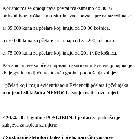
Korisnicima se omogućava povrat maksimalno do 80 %
prihvatljivog troška
, a maksimalni iznos povrata prema razredima je:
a) 35.000 kuna za pčelare koji imaju od
30-80 košnica
,
b) 50.000 kuna za pčelare koji imaju od 81-200 košnica i
c) 75.000 kuna za pčelare koji imaju od 201 i više košnica.
Korisnici mjere su pčelari upisani i ažurirani u Evidenciji najmanje
dvije godine uključujući tekuću godinu podnošenja zahtjeva
- pčelari koji imaju evidentirano u Evidenciji pčelara i pčelinjaka
manje od 30 košnica NEMOGU
sudjelovati u ovoj mjeri
?
20. 4. 2021. godine POSLJEDNJI je dan
za podnošenje
zahtjeva za isplatu za mjeru:
?
Suzbijanje štetnika i bolesti pčela, naročito varooze