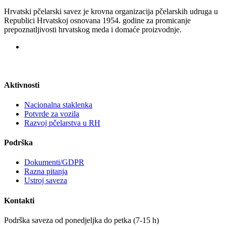
Hrvatski pčelarski savez je krovna organizacija pčelarskih udruga u
Republici Hrvatskoj osnovana 1954. godine za promicanje
prepoznatljivosti hrvatskog meda i domaće proizvodnje.
Aktivnosti
Nacionalna staklenka
Potvrde za vozila
Razvoj pčelarstva u RH
Podrška
Dokumenti/GDPR
Razna pitanja
Ustroj saveza
Kontakti
Podrška saveza od ponedjeljka do petka (7-15 h)