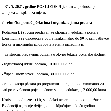
– 31. 5. 2021. godine POSLJEDNJI je dan
za podnošenje
zahtjeva za isplatu za mjeru:
?
Tehnička pomoć pčelarima i organizacijama pčelara
Podmjera B) stručna predavanja/radionice i edukacija pčelara.
–
korisnicima se omogućava povrat maksimalno do 90 % prihvatljivog
troška
, a maksimalni iznos povrata prema razredima je:
– za stručna predavanja održana u okviru tekuće pčelarske godine:
- registriranoj udruzi pčelara, 10.000,00 kuna,
- županijskom savezu pčelara, 30.000,00 kuna,
-
za edukaciju pčelara po programima u trajanju od minimalno 20
sati po završenom pojedinačnom stupnju edukacije, 2.000,00 kuna.
Korisnici podmjere a) i b) su pčelari neprekidno upisani i ažurirani u
Evidenciji najmanje dvije godine uključujući tekuću godinu