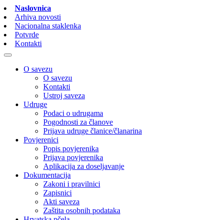
Naslovnica
Arhiva novosti
Nacionalna staklenka
Potvrde
Kontakti
O savezu
O savezu
Kontakti
Ustroj saveza
Udruge
Podaci o udrugama
Pogodnosti za članove
Prijava udruge članice/članarina
Povjerenici
Popis povjerenika
Prijava povjerenika
Aplikacija za doseljavanje
Dokumentacija
Zakoni i pravilnici
Zapisnici
Akti saveza
Zaštita osobnih podataka
Hrvatska pčela