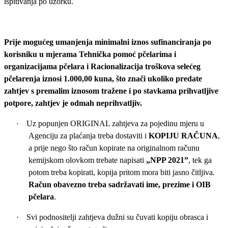
ispitivanja po uzorku.
Prije mogućeg umanjenja minimalni iznos sufinanciranja po
korisniku u mjerama
Tehnička pomoć pčelarima i
organizacijama pčelara i
Racionalizacija troškova selećeg
pčelarenja
iznosi 1.000,00 kuna, što znači ukoliko predate
zahtjev s premalim iznosom tražene i po stavkama prihvatljive
potpore, zahtjev je odmah neprihvatljiv.
·
Uz popunjen ORIGINAL zahtjeva za pojedinu mjeru u
Agenciju za plaćanja treba dostaviti i
KOPIJU RAČUNA
,
a prije nego što račun kopirate na originalnom računu
kemijskom olovkom trebate napisati
„NPP 2021”
, tek ga
potom treba kopirati, kopija pritom mora biti jasno čitljiva.
Račun obavezno treba sadržavati ime, prezime i OIB
pčelara
.
·
Svi podnositelji zahtjeva dužni su čuvati kopiju obrasca i