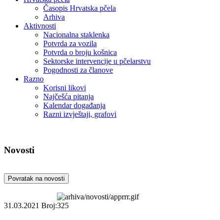
Časopis Hrvatska pčela
Arhiva
Aktivnosti
Nacionalna staklenka
Potvrda za vozila
Potvrda o broju košnica
Sektorske intervencije u pčelarstvu
Pogodnosti za članove
Razno
Korisni likovi
Najčešća pitanja
Kalendar događanja
Razni izvještaji, grafovi
Novosti
Povratak na novosti
31.03.2021
Broj:325