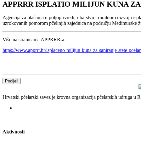
APPRRR ISPLATIO MILIJUN KUNA Z
Agencija za plaćanja u poljoprivredi, ribarstvu i ruralnom razvoju isp
uzrokovanih pomorom pčelinjih zajednica na području Međimurske ž
Više na stranicama APPRRR-a:
https://www.apprrr.hr/isplaceno-milijun-kuna-za-saniranje-stete-pcel
Podijeli
Hrvatski pčelarski savez je krovna organizacija pčelarskih udruga u
Aktivnosti