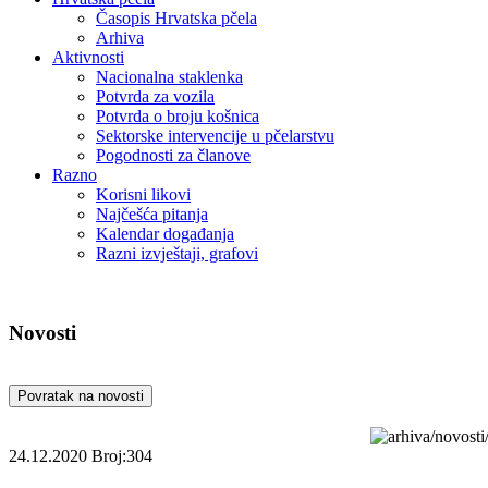
Časopis Hrvatska pčela
Arhiva
Aktivnosti
Nacionalna staklenka
Potvrda za vozila
Potvrda o broju košnica
Sektorske intervencije u pčelarstvu
Pogodnosti za članove
Razno
Korisni likovi
Najčešća pitanja
Kalendar događanja
Razni izvještaji, grafovi
Novosti
Povratak na novosti
24.12.2020
Broj:304