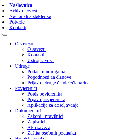
Naslovnica
Arhiva novosti
Nacionalna staklenka
Potvrde
Kontakti
O savezu
O savezu
Kontakti
Ustroj saveza
Udruge
Podaci o udrugama
Pogodnosti za članove
Prijava udruge članice/članarina
Povjerenici
Popis povjerenika
Prijava povjerenika
Aplikacija za doseljavanje
Dokumentacija
Zakoni i pravilnici
Zapisnici
Akti saveza
Zaštita osobnih podataka
Hrvatska pčela