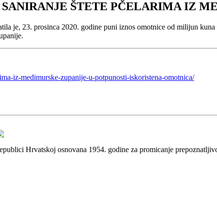
A SANIRANJE ŠTETE PČELARIMA IZ M
latila je, 23. prosinca 2020. godine puni iznos omotnice od milijun kuna
upanije.
arima-iz-medimurske-zupanije-u-potpunosti-iskoristena-omotnica/
 Republici Hrvatskoj osnovana 1954. godine za promicanje prepoznatlji