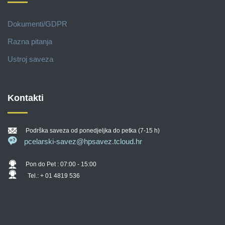
Dokumenti/GDPR
Razna pitanja
Ustroj saveza
Kontakti
Podrška saveza od ponedjeljka do petka (7-15 h)
pcelarski-savez@hpsavez.tcloud.hr
Pon do Pet : 07:00 - 15:00
Tel.: + 01 4819 536