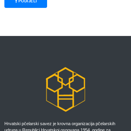
PODIJELI
Hrvatski pčelarski savez je krovna organizacija pčelarskih
udruga u Republici Hrvatskoj osnovana 1954. godine za