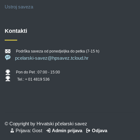
Ustroj saveza
Kontakti
Podrška saveza od ponedjeljka do petka (7-15 h)
pcelarski-savez@hpsavez.tcloud.hr
Pon do Pet : 07:00 - 15:00
Tel.: + 01 4819 536
© Copyright by Hrvatski pčelarski savez
Prijava: Gost
Admin prijava
Odjava