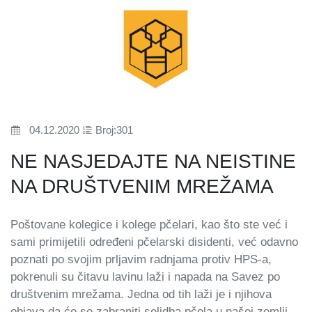
04.12.2020
Broj:301
NE NASJEDAJTE NA NEISTINE
NA DRUŠTVENIM MREŽAMA
Poštovane kolegice i kolege pčelari, kao što ste već i
sami primijetili određeni pčelarski disidenti, već odavno
poznati po svojim prljavim radnjama protiv HPS-a,
pokrenuli su čitavu lavinu laži i napada na Savez po
društvenim mrežama. Jedna od tih laži je i njihova
objava da će se zabraniti selidba pčela u našoj zemlji,