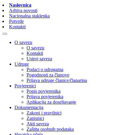
Naslovnica
Arhiva novosti
Nacionalna staklenka
Potvrde
Kontakti
O savezu
O savezu
Kontakti
Ustroj saveza
Udruge
Podaci o udrugama
Pogodnosti za članove
Prijava udruge članice/članarina
Povjerenici
Popis povjerenika
Prijava povjerenika
Aplikacija za doseljavanje
Dokumentacija
Zakoni i pravilnici
Zapisnici
Akti saveza
Zaštita osobnih podataka
Hrvatska pčela