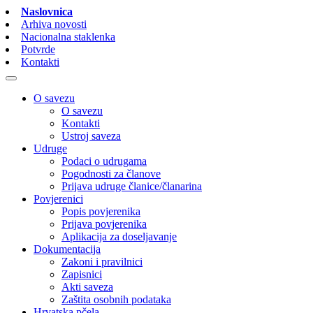
Naslovnica
Arhiva novosti
Nacionalna staklenka
Potvrde
Kontakti
O savezu
O savezu
Kontakti
Ustroj saveza
Udruge
Podaci o udrugama
Pogodnosti za članove
Prijava udruge članice/članarina
Povjerenici
Popis povjerenika
Prijava povjerenika
Aplikacija za doseljavanje
Dokumentacija
Zakoni i pravilnici
Zapisnici
Akti saveza
Zaštita osobnih podataka
Hrvatska pčela