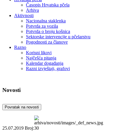
Časopis Hrvatska pčela
Arhiva
Aktivnosti
Nacionalna staklenka
Potvrda za vozila
Potvrda o broju košnica
Sektorske intervencije u pčelarstvu
Pogodnosti za članove
Razno
Korisni likovi
Najčešća pitanja
Kalendar događanja
Razni izvještaji, grafovi
Novosti
Povratak na novosti
25.07.2019
Broj:30