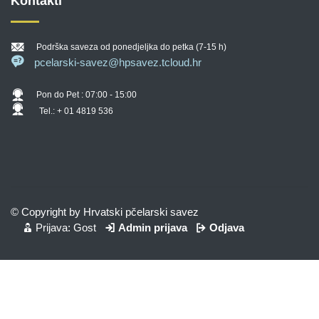
Kontakti
Podrška saveza od ponedjeljka do petka (7-15 h)
pcelarski-savez@hpsavez.tcloud.hr
Pon do Pet : 07:00 - 15:00
Tel.: + 01 4819 536
© Copyright by Hrvatski pčelarski savez
Prijava: Gost
Admin prijava
Odjava