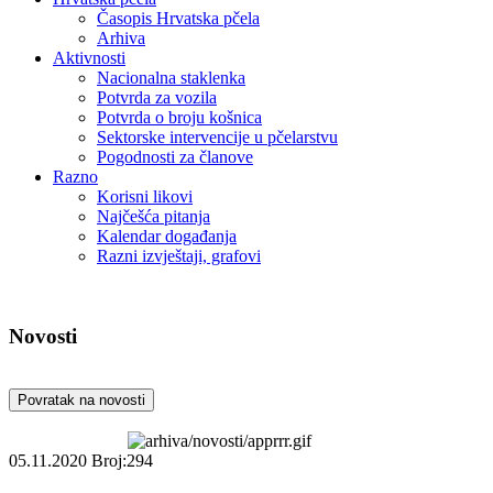
Časopis Hrvatska pčela
Arhiva
Aktivnosti
Nacionalna staklenka
Potvrda za vozila
Potvrda o broju košnica
Sektorske intervencije u pčelarstvu
Pogodnosti za članove
Razno
Korisni likovi
Najčešća pitanja
Kalendar događanja
Razni izvještaji, grafovi
Novosti
Povratak na novosti
05.11.2020
Broj:294