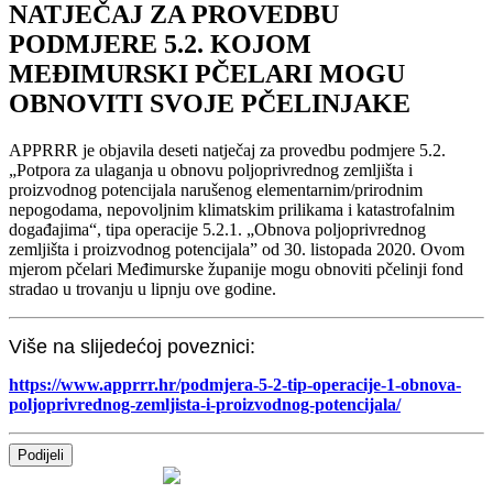
NATJEČAJ ZA PROVEDBU
PODMJERE 5.2. KOJOM
MEĐIMURSKI PČELARI MOGU
OBNOVITI SVOJE PČELINJAKE
APPRRR je objavila deseti natječaj za provedbu podmjere 5.2.
„Potpora za ulaganja u obnovu poljoprivrednog zemljišta i
proizvodnog potencijala narušenog elementarnim/prirodnim
nepogodama, nepovoljnim klimatskim prilikama i katastrofalnim
događajima“, tipa operacije 5.2.1. „Obnova poljoprivrednog
zemljišta i proizvodnog potencijala” od 30. listopada 2020. Ovom
mjerom pčelari Međimurske županije mogu obnoviti pčelinji fond
stradao u trovanju u lipnju ove godine.
Više na slijedećoj poveznici:
https://www.apprrr.hr/podmjera-5-2-tip-operacije-1-obnova-
poljoprivrednog-zemljista-i-proizvodnog-potencijala/
Podijeli