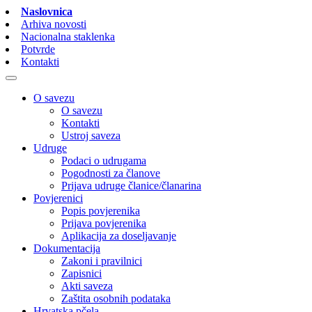
Naslovnica
Arhiva novosti
Nacionalna staklenka
Potvrde
Kontakti
O savezu
O savezu
Kontakti
Ustroj saveza
Udruge
Podaci o udrugama
Pogodnosti za članove
Prijava udruge članice/članarina
Povjerenici
Popis povjerenika
Prijava povjerenika
Aplikacija za doseljavanje
Dokumentacija
Zakoni i pravilnici
Zapisnici
Akti saveza
Zaštita osobnih podataka
Hrvatska pčela