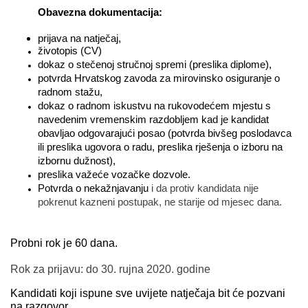
Obavezna dokumentacija:
prijava na natječaj,
životopis (CV)
dokaz o stečenoj stručnoj spremi (preslika diplome),
potvrda Hrvatskog zavoda za mirovinsko osiguranje o
radnom stažu,
dokaz o radnom iskustvu na rukovodećem mjestu s
navedenim vremenskim razdobljem kad je kandidat
obavljao odgovarajući posao (potvrda bivšeg poslodavca
ili preslika ugovora o radu, preslika rješenja o izboru na
izbornu dužnost),
preslika važeće vozačke dozvole.
Potvrda o nekažnjavanju
i da protiv kandidata nije
pokrenut kazneni postupak, ne starije od mjesec dana.
Probni rok je 60 dana.
Rok za prijavu: do 30. rujna 2020. godine
Kandidati koji ispune sve uvijete natječaja bit će pozvani
na razgovor.