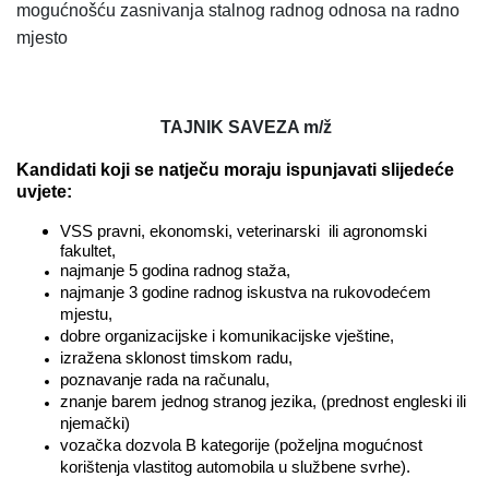
mogućnošću zasnivanja stalnog radnog odnosa na radno
mjesto
TAJNIK SAVEZA m/ž
Kandidati koji se natječu moraju ispunjavati slijedeće
uvjete:
VSS pravni, ekonomski, veterinarski
ili agronomski
fakultet,
najmanje 5 godina radnog staža,
najmanje 3 godine radnog iskustva na rukovodećem
mjestu,
dobre organizacijske i komunikacijske vještine,
izražena sklonost timskom radu,
poznavanje rada na računalu,
znanje barem jednog stranog jezika, (prednost engleski ili
njemački)
vozačka dozvola B kategorije (poželjna mogućnost
korištenja vlastitog automobila u službene svrhe).