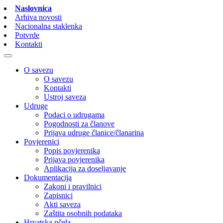
Naslovnica
Arhiva novosti
Nacionalna staklenka
Potvrde
Kontakti
O savezu
O savezu
Kontakti
Ustroj saveza
Udruge
Podaci o udrugama
Pogodnosti za članove
Prijava udruge članice/članarina
Povjerenici
Popis povjerenika
Prijava povjerenika
Aplikacija za doseljavanje
Dokumentacija
Zakoni i pravilnici
Zapisnici
Akti saveza
Zaštita osobnih podataka
Hrvatska pčela