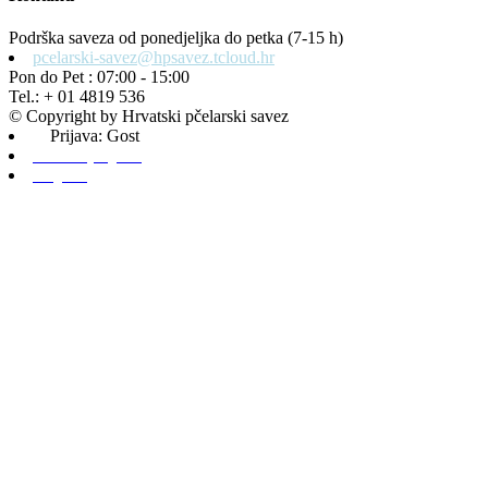
Podrška saveza od ponedjeljka do petka (7-15 h)
pcelarski-savez@hpsavez.tcloud.hr
Pon do Pet : 07:00 - 15:00
Tel.: + 01 4819 536
© Copyright by Hrvatski pčelarski savez
Prijava: Gost
Admin prijava
Odjava