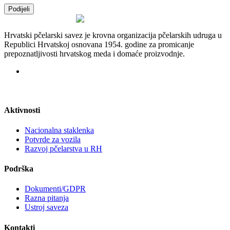
Podijeli
Hrvatski pčelarski savez je krovna organizacija pčelarskih udruga u
Republici Hrvatskoj osnovana 1954. godine za promicanje
prepoznatljivosti hrvatskog meda i domaće proizvodnje.
Aktivnosti
Nacionalna staklenka
Potvrde za vozila
Razvoj pčelarstva u RH
Podrška
Dokumenti/GDPR
Razna pitanja
Ustroj saveza
Kontakti