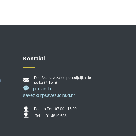
Kontakti
Podrška saveza od ponedjeljka do
R
petka (7-15 h)
pcelarski-
savez@hpsavez.tcloud.hr
Pon do Pet : 07:00 - 15:00
Tel.: + 01 4819 536