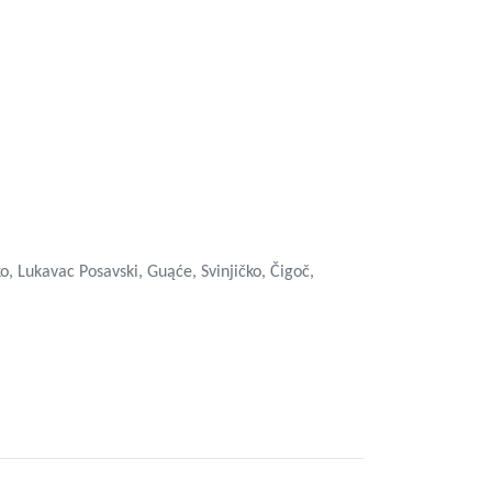
, Lukavac Posavski, Guąće, Svinjičko, Čigoč,