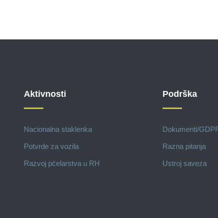
Aktivnosti
Podrška
Nacionalna staklenka
Dokumenti/GDP
Potvrde za vozila
Razna pitanja
Razvoj pčelarstva u RH
Ustroj saveza