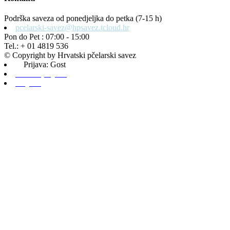
Podrška saveza od ponedjeljka do petka (7-15 h)
pcelarski-savez@hpsavez.tcloud.hr
Pon do Pet : 07:00 - 15:00
Tel.: + 01 4819 536
© Copyright by Hrvatski pčelarski savez
Prijava: Gost
Admin prijava
Odjava