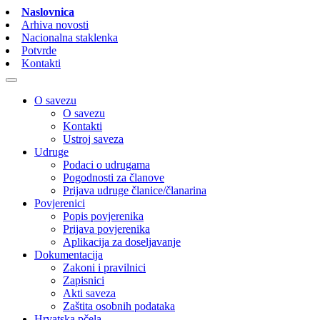
Naslovnica
Arhiva novosti
Nacionalna staklenka
Potvrde
Kontakti
O savezu
O savezu
Kontakti
Ustroj saveza
Udruge
Podaci o udrugama
Pogodnosti za članove
Prijava udruge članice/članarina
Povjerenici
Popis povjerenika
Prijava povjerenika
Aplikacija za doseljavanje
Dokumentacija
Zakoni i pravilnici
Zapisnici
Akti saveza
Zaštita osobnih podataka
Hrvatska pčela