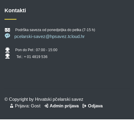
Kontakti
Podrška saveza od ponedjeljka do petka (7-15 h)
pcelarski-savez@hpsavez.tcloud.hr
Pon do Pet : 07:00 - 15:00
Tel.: + 01 4819 536
© Copyright by Hrvatski pčelarski savez
Prijava: Gost
Admin prijava
Odjava