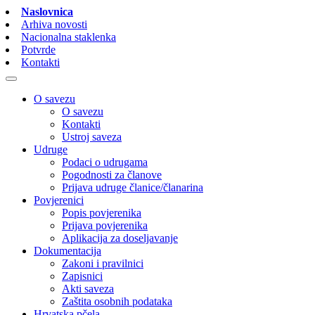
Naslovnica
Arhiva novosti
Nacionalna staklenka
Potvrde
Kontakti
O savezu
O savezu
Kontakti
Ustroj saveza
Udruge
Podaci o udrugama
Pogodnosti za članove
Prijava udruge članice/članarina
Povjerenici
Popis povjerenika
Prijava povjerenika
Aplikacija za doseljavanje
Dokumentacija
Zakoni i pravilnici
Zapisnici
Akti saveza
Zaštita osobnih podataka
Hrvatska pčela