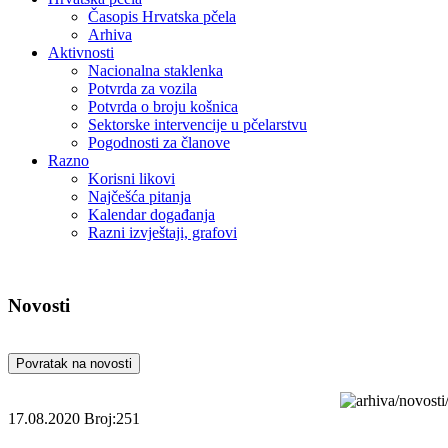
Časopis Hrvatska pčela
Arhiva
Aktivnosti
Nacionalna staklenka
Potvrda za vozila
Potvrda o broju košnica
Sektorske intervencije u pčelarstvu
Pogodnosti za članove
Razno
Korisni likovi
Najčešća pitanja
Kalendar događanja
Razni izvještaji, grafovi
Novosti
Povratak na novosti
17.08.2020
Broj:251