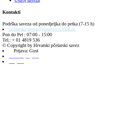
Ustroj saveza
Kontakti
Podrška saveza od ponedjeljka do petka (7-15 h)
pcelarski-savez@hpsavez.tcloud.hr
Pon do Pet : 07:00 - 15:00
Tel.: + 01 4819 536
© Copyright by Hrvatski pčelarski savez
Prijava: Gost
Admin prijava
Odjava