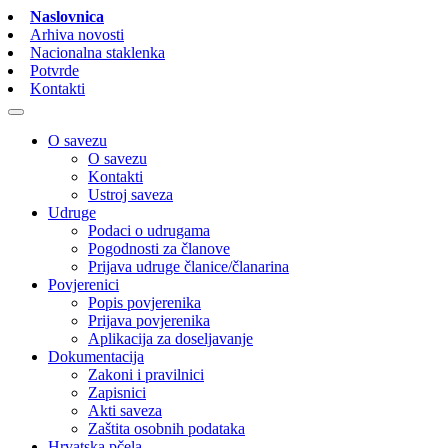
Naslovnica
Arhiva novosti
Nacionalna staklenka
Potvrde
Kontakti
O savezu
O savezu
Kontakti
Ustroj saveza
Udruge
Podaci o udrugama
Pogodnosti za članove
Prijava udruge članice/članarina
Povjerenici
Popis povjerenika
Prijava povjerenika
Aplikacija za doseljavanje
Dokumentacija
Zakoni i pravilnici
Zapisnici
Akti saveza
Zaštita osobnih podataka
Hrvatska pčela