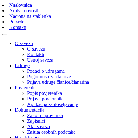
Naslovnica
Arhiva novosti
Nacionalna staklenka
Potvrde
Kontakti
O savezu
O savezu
Kontakti
Ustroj saveza
Udruge
Podaci o udrugama
Pogodnosti za članove
Prijava udruge članice/članarina
Povjerenici
Popis povjerenika
Prijava povjerenika
Aplikacija za doseljavanje
Dokumentacija
Zakoni i pravilnici
Zapisnici
Akti saveza
Zaštita osobnih podataka
Hrvatska pčela