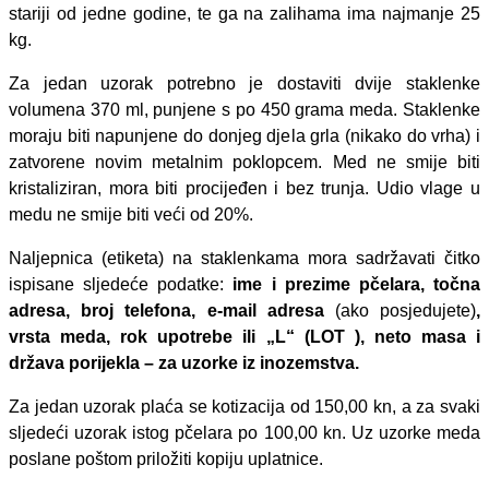
stariji od jedne godine, te ga na zalihama ima najmanje 25
kg.
Za jedan uzorak potrebno je dostaviti dvije staklenke
volumena 370 ml, punjene s po 450 grama meda. Staklenke
moraju biti napunjene do donjeg djela grla (nikako do vrha) i
zatvorene novim metalnim poklopcem. Med ne smije biti
kristaliziran, mora biti procijeđen i bez trunja. Udio vlage u
medu ne smije biti veći od 20%.
Naljepnica (etiketa) na staklenkama mora sadržavati čitko
ispisane sljedeće podatke:
ime i prezime pčelara, točna
adresa, broj telefona, e-mail adresa
(ako posjedujete)
,
vrsta meda, rok upotrebe ili „L“ (LOT ), neto masa i
država porijekla – za uzorke iz inozemstva.
Za jedan uzorak plaća se kotizacija od 150,00 kn, a za svaki
sljedeći uzorak istog pčelara po 100,00 kn. Uz uzorke meda
poslane poštom priložiti kopiju uplatnice.