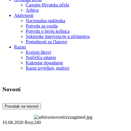
Časopis Hrvatska pčela
Arhiva
Aktivnosti
Nacionalna staklenka
Potvrda za vozila
Potvrda o broju košnica
Sektorske intervencije u pčelarstvu
Pogodnosti za članove
Razno
Korisni likovi
Najčešća pitanja
Kalendar događanja
Razni izvještaji, grafovi
Novosti
Povratak na novosti
10.08.2020
Broj:240