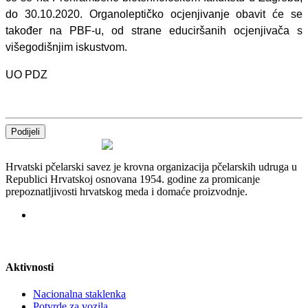
do 30.10.2020. Organoleptičko ocjenjivanje obavit će se
također na PBF-u, od strane educiršanih ocjenjivača s
višegodišnjim iskustvom.
UO PDZ
Podijeli
Hrvatski pčelarski savez je krovna organizacija pčelarskih udruga u
Republici Hrvatskoj osnovana 1954. godine za promicanje
prepoznatljivosti hrvatskog meda i domaće proizvodnje.
Aktivnosti
Nacionalna staklenka
Potvrde za vozila