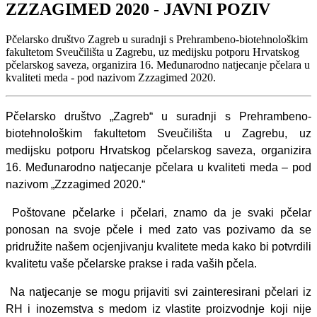
ZZZAGIMED 2020 - JAVNI POZIV
Pčelarsko društvo Zagreb u suradnji s Prehrambeno-biotehnološkim
fakultetom Sveučilišta u Zagrebu, uz medijsku potporu Hrvatskog
pčelarskog saveza, organizira 16. Međunarodno natjecanje pčelara u
kvaliteti meda - pod nazivom Zzzagimed 2020.
Pčelarsko društvo „Zagreb“ u suradnji s Prehrambeno-
biotehnološkim fakultetom Sveučilišta u Zagrebu, uz
medijsku potporu Hrvatskog pčelarskog saveza, organizira
16. Međunarodno natjecanje pčelara u kvaliteti meda – pod
nazivom „Zzzagimed 2020.“
Poštovane pčelarke i pčelari, znamo da je svaki pčelar
ponosan na svoje pčele i med zato vas pozivamo da se
pridružite našem ocjenjivanju kvalitete meda kako bi potvrdili
kvalitetu vaše pčelarske prakse i rada vaših pčela.
Na natjecanje se mogu prijaviti svi zainteresirani pčelari iz
RH i inozemstva s medom iz vlastite proizvodnje koji nije