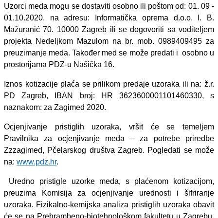
Uzorci meda mogu se dostaviti osobno ili poštom od: 01. 09 -
01.10.2020. na adresu: Informatička oprema d.o.o. I. B.
Mažuranić 70. 10000 Zagreb ili se dogovoriti sa voditeljem
projekta Nedeljkom Mazulom na br. mob. 0989409495 za
preuzimanje meda. Također med se može predati i
osobno u
prostorijama PDZ-u Našička 16.
Iznos kotizacije plaća se prilikom predaje uzoraka ili na: ž.r.
PD Zagreb, IBAN broj: HR 3623600001101460330, s
naznakom: za Zagimed 2020.
Ocjenjivanje pristiglih uzoraka, vršit će se temeljem
Pravilnika za ocjenjivanje meda – za potrebe priredbe
Zzzagimed, Pčelarskog društva Zagreb. Pogledati se može
na:
www.pdz.hr
.
Uredno pristigle uzorke meda, s plaćenom kotizacijom,
preuzima Komisija za ocjenjivanje urednosti i šifriranje
uzoraka. Fizikalno-kemijska analiza pristiglih uzoraka obavit
će se na Prehrambeno-biotehnološkom fakultetu u Zagrebu,