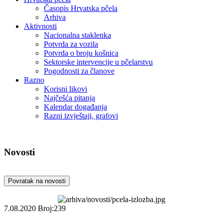
Časopis Hrvatska pčela
Arhiva
Aktivnosti
Nacionalna staklenka
Potvrda za vozila
Potvrda o broju košnica
Sektorske intervencije u pčelarstvu
Pogodnosti za članove
Razno
Korisni likovi
Najčešća pitanja
Kalendar događanja
Razni izvještaji, grafovi
Novosti
Povratak na novosti
7.08.2020
Broj:239