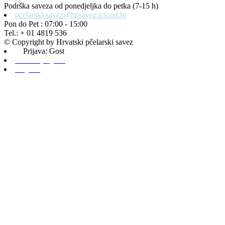
Podrška saveza od ponedjeljka do petka (7-15 h)
pcelarski-savez@hpsavez.tcloud.hr
Pon do Pet : 07:00 - 15:00
Tel.: + 01 4819 536
© Copyright by Hrvatski pčelarski savez
Prijava: Gost
Admin prijava
Odjava