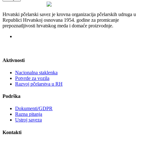
Hrvatski pčelarski savez je krovna organizacija pčelarskih udruga u
Republici Hrvatskoj osnovana 1954. godine za promicanje
prepoznatljivosti hrvatskog meda i domaće proizvodnje.
Aktivnosti
Nacionalna staklenka
Potvrde za vozila
Razvoj pčelarstva u RH
Podrška
Dokumenti/GDPR
Razna pitanja
Ustroj saveza
Kontakti