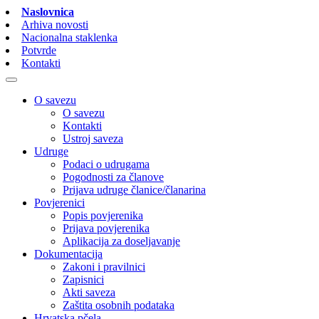
Naslovnica
Arhiva novosti
Nacionalna staklenka
Potvrde
Kontakti
O savezu
O savezu
Kontakti
Ustroj saveza
Udruge
Podaci o udrugama
Pogodnosti za članove
Prijava udruge članice/članarina
Povjerenici
Popis povjerenika
Prijava povjerenika
Aplikacija za doseljavanje
Dokumentacija
Zakoni i pravilnici
Zapisnici
Akti saveza
Zaštita osobnih podataka
Hrvatska pčela