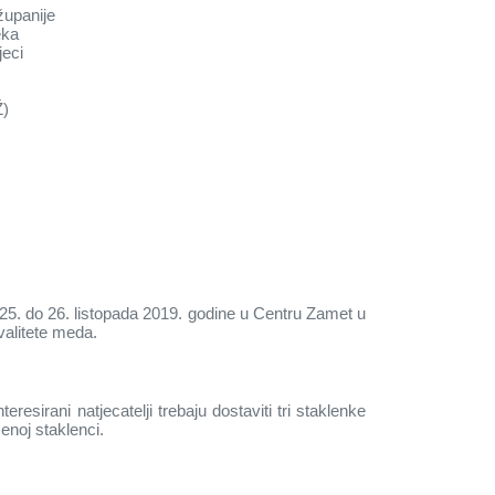
županije
eka
jeci
Ž)
d 25. do 26. listopada 2019. godine u Centru Zamet u
valitete meda.
sirani natjecatelji trebaju dostaviti tri staklenke
enoj staklenci.