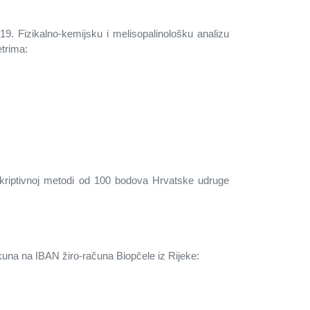
019. Fizikalno-kemijsku i melisopalinološku analizu
trima:
eskriptivnoj metodi od 100 bodova Hrvatske udruge
0 kuna na IBAN žiro-računa Biopčele iz Rijeke: