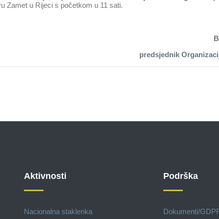
ru Zamet u Rijeci s početkom u 11 sati.
B
zacijskog odbora Zlatnog
Aktivnosti
Podrška
Nacionalna staklenka
Dokumenti/GDP