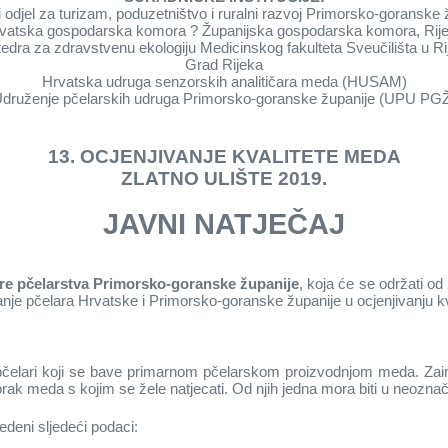
 odjel za turizam, poduzetništvo i ruralni razvoj Primorsko-goranske 
vatska gospodarska komora ? Županijska gospodarska komora, Rij
edra za zdravstvenu ekologiju Medicinskog fakulteta Sveučilišta u Ri
Grad Rijeka
Hrvatska udruga senzorskih analitičara meda (HUSAM)
druženje pčelarskih udruga Primorsko-goranske županije (UPU PG
13. OCJENJIVANJE KVALITETE MEDA
ZLATNO ULIŠTE 2019.
JAVNI NATJEČAJ
tre pčelarstva Primorsko-goranske županije
, koja će se održati o
canje pčelara Hrvatske i Primorsko-goranske županije u ocjenjivanju k
 pčelari koji se bave primarnom pčelarskom proizvodnjom meda. Zaintere
rak meda s kojim se žele natjecati. Od njih jedna mora biti u neoznač
deni sljedeći podaci: