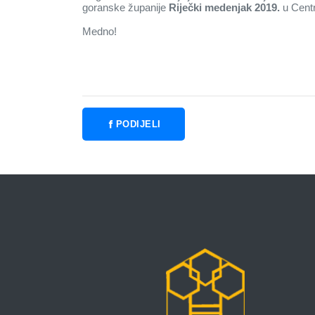
goranske županije
Riječki medenjak 2019.
u Cent
Medno!
predsjednik Organi
PODIJELI