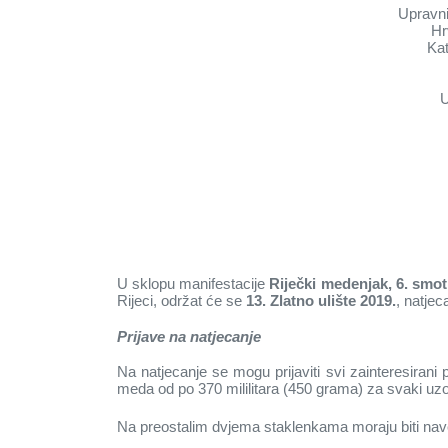
Upravni
Hr
Kat
U
U sklopu manifestacije
Riječki medenjak, 6. smo
Rijeci, održat će se
13. Zlatno ulište 2019.
, natje
Prijave na natjecanje
Na natjecanje se mogu prijaviti svi zainteresirani
meda od po 370 mililitara (450 grama) za svaki uzo
Na preostalim dvjema staklenkama moraju biti nave