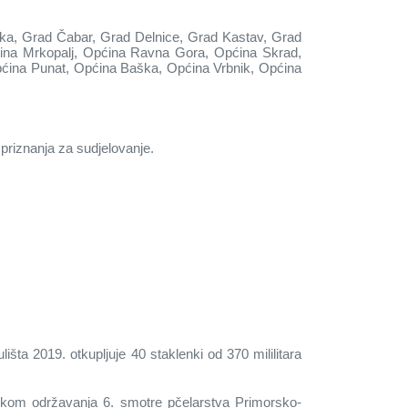
jeka, Grad Čabar, Grad Delnice, Grad Kastav, Grad
ina Mrkopalj, Općina Ravna Gora, Općina Skrad,
pćina Punat, Općina Baška, Općina Vrbnik, Općina
 priznanja za sudjelovanje.
ta 2019. otkupljuje 40 staklenki od 370 mililitara
ekom održavanja 6. smotre pčelarstva Primorsko-