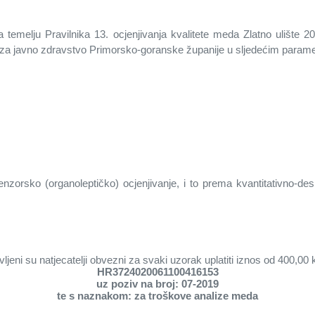
na temelju Pravilnika 13. ocjenjivanja kvalitete meda Zlatno ulište 2
a za javno zdravstvo Primorsko-goranske županije u sljedećim parame
senzorsko (organoleptičko) ocjenjivanje, i to prema kvantitativno-d
vljeni su natjecatelji obvezni za svaki uzorak uplatiti iznos od 400,0
HR3724020061100416153
uz poziv na broj:
07-201
9
te s naznakom: za troškove analize meda