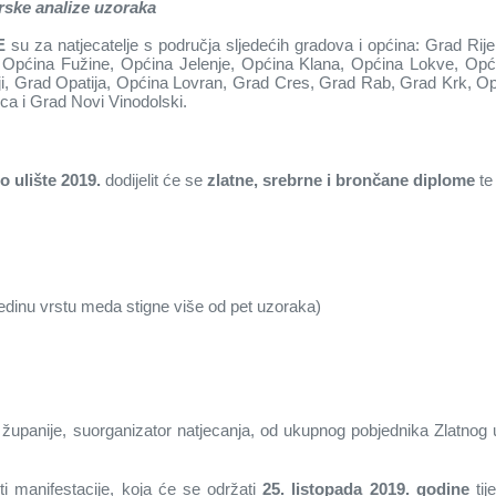
rske analize uzoraka
NE
su
za natjecatelje s područja sljedećih gradova i općina: Grad Ri
 Općina Fužine, Općina Jelenje, Općina Klana, Općina Lokve, Opć
ji, Grad Opatija, Općina Lovran, Grad Cres, Grad Rab, Grad Krk, O
ca i Grad Novi Vinodolski.
o ulište 2019.
dodijelit će se
zlatne, srebrne i brončane diplome
te
edinu vrstu meda stigne više od pet uzoraka)
panije, suorganizator natjecanja, od ukupnog pobjednika Zlatnog uliš
ti manifestacije, koja će se održati
25. listopada 2019.
godine
tij