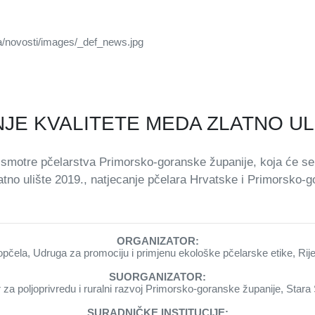
ANJE KVALITETE MEDA ZLATNO UL
 smotre pčelarstva Primorsko-goranske županije, koja će se 
atno ulište 2019., natjecanje pčelara Hrvatske i Primorsko-g
ORGANIZATOR:
opčela, Udruga za promociju i primjenu ekološke pčelarske etike, Rij
SUORGANIZATOR:
 za poljoprivredu i ruralni razvoj Primorsko-goranske županije, Stara
SURADNIČKE INSTITUCIJE: