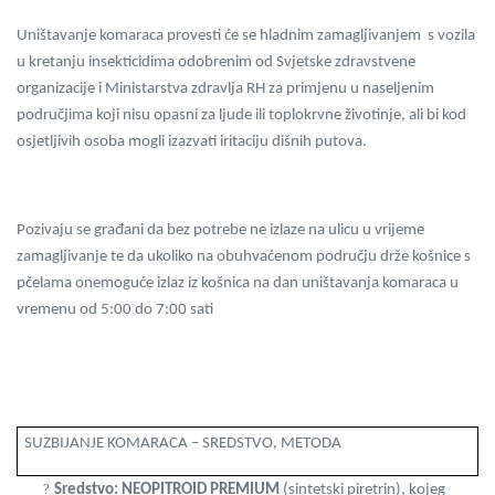
Uništavanje komaraca provesti će se hladnim zamagljivanjem s vozila
u kretanju insekticidima odobrenim od Svjetske zdravstvene
organizacije i Ministarstva zdravlja RH za primjenu u naseljenim
područjima koji nisu opasni za ljude ili toplokrvne životinje, ali bi kod
osjetljivih osoba mogli izazvati iritaciju dišnih putova.
Pozivaju se građani da bez potrebe ne izlaze na ulicu u vrijeme
zamagljivanje te da ukoliko na obuhvaćenom području drže košnice s
pčelama onemoguće izlaz iz košnica na dan uništavanja komaraca u
vremenu od 5:00 do 7:00 sati
SUZBIJANJE KOMARACA – SREDSTVO, METODA
?
Sredstvo: NEOPITROID PREMIUM
(sintetski piretrin), kojeg