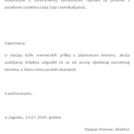
svjedodžbe o zdravstvenoj sposobnosti radnika za poslove s
posebnim uvjetima rada (rad s kemikalijama).
Napomena:
U slučaju loših vremenskih prilika u planiranom terminu, akcija
suzbijanja krilatica odgoditi će se do prvog sljedećeg povoljnog
termina, o čemu ćemo poslati obavijesti.
S poštovanjem,
U Zagrebu, 23.07.2020. godine
Stjepan Presnec, direktor