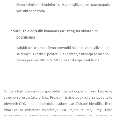
ćemo primijeniti hladnim i ULV zamagljivanjem. Kao otapalo
koristiti će se voda.
?
Suzbijanje odraslih komaraca (krilatica) na otvorenim
površinama
-
Adulticidni tretman ćemo provoditi hladnim zamagljivanjem
sa zemlje, s vozila u pokretu uz korištenje uređaja za hladno
zamagljivanje (MOBILSTAR E) za aplikaciju insekticida.
Svi I
z
voditelji stručno su osposobljeni za rad s opasnim kemikalijama,
stručno se usavršavaju kroz Program trajne edukacije za izvoditelje
obveznih DDD mjera, posjeduju osobne plastificirane identifikacijske
iskaznice za ovlaštene Izvoditelje DDD mjera te imaju regulirane