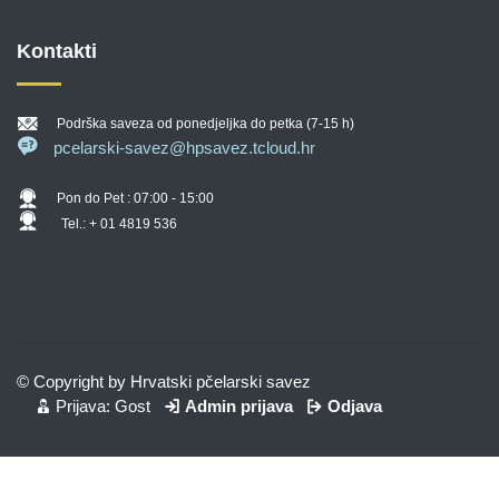
Kontakti
Podrška saveza od ponedjeljka do petka (7-15 h)
pcelarski-savez@hpsavez.tcloud.hr
Pon do Pet : 07:00 - 15:00
Tel.: + 01 4819 536
© Copyright by Hrvatski pčelarski savez
Prijava: Gost
Admin prijava
Odjava