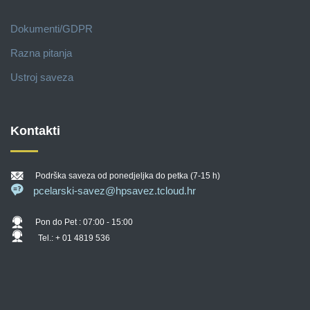
Dokumenti/GDPR
Razna pitanja
Ustroj saveza
Kontakti
Podrška saveza od ponedjeljka do petka (7-15 h)
pcelarski-savez@hpsavez.tcloud.hr
Pon do Pet : 07:00 - 15:00
Tel.: + 01 4819 536