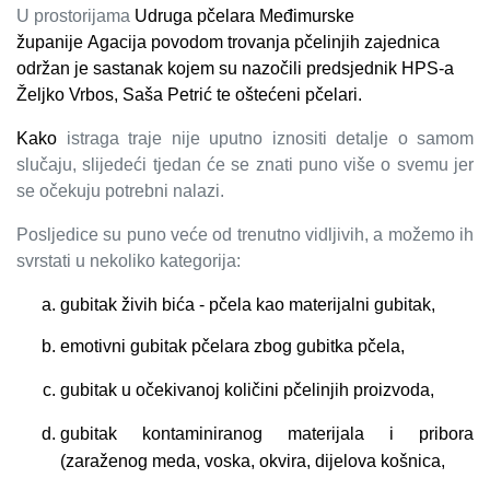
U prostorijama
Udruga pčelara
Međimurske
županije
Agacija povodom trovanja pčelinjih zajednica
održan je sastanak kojem su nazočili predsjednik HPS-a
Željko Vrbos, Saša Petrić te oštećeni pčelari.
Kako
istraga traje nije uputno iznositi detalje o samom
slučaju, slijedeći tjedan će se znati puno više o svemu jer
se očekuju potrebni nalazi.
Posljedice su puno veće od trenutno vidljivih, a možemo ih
svrstati u nekoliko kategorija:
gubitak živih bića - pčela kao materijalni gubitak,
emotivni gubitak pčelara zbog gubitka pčela,
gubitak u očekivanoj količini pčelinjih proizvoda,
gubitak kontaminiranog materijala i pribora
(zaraženog meda, voska, okvira, dijelova košnica,