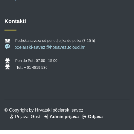
Kontakti
Podrška saveza od ponedjeljka do petka (7-15 h)
pcelarski-savez@hpsavez.tcloud.hr
Pon do Pet : 07:00 - 15:00
Tel.: + 01 4819 536
© Copyright by Hrvatski pčelarski savez
Prijava: Gost
Admin prijava
Odjava