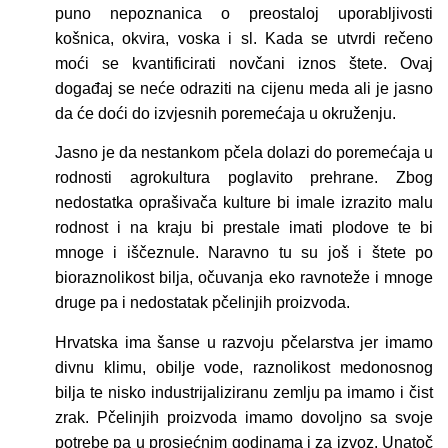
puno nepoznanica o preostaloj uporabljivosti
košnica, okvira, voska i sl. Kada se utvrdi rečeno
moći se kvantificirati novčani iznos štete. Ovaj
događaj se neće odraziti na cijenu meda ali je jasno
da će doći do izvjesnih poremećaja u okruženju.
Jasno je da nestankom pčela dolazi do poremećaja u
rodnosti agrokultura poglavito prehrane. Zbog
nedostatka oprašivača kulture bi imale izrazito malu
rodnost i na kraju bi prestale imati plodove te bi
mnoge i iščeznule. Naravno tu su još i štete po
bioraznolikost bilja, očuvanja eko ravnoteže i mnoge
druge pa i nedostatak pčelinjih proizvoda.
Hrvatska ima šanse u razvoju pčelarstva jer imamo
divnu klimu, obilje vode, raznolikost medonosnog
bilja te nisko industrijaliziranu zemlju pa imamo i čist
zrak. Pčelinjih proizvoda imamo dovoljno sa svoje
potrebe pa u prosjećnim godinama i za izvoz. Unatoč