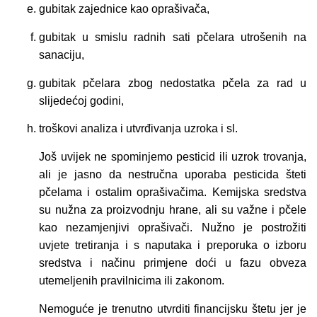
gubitak zajednice kao oprašivača,
gubitak u smislu radnih sati pčelara utrošenih na
sanaciju,
gubitak pčelara zbog nedostatka pčela za rad u
slijedećoj godini,
troškovi analiza i utvrđivanja uzroka i sl.
Još uvijek ne spominjemo pesticid ili uzrok trovanja,
ali je jasno da nestručna uporaba pesticida šteti
pčelama i ostalim oprašivačima. Kemijska sredstva
su nužna za proizvodnju hrane, ali su važne i pčele
kao nezamjenjivi oprašivači. Nužno je postrožiti
uvjete tretiranja i s naputaka i preporuka o izboru
sredstva i načinu primjene doći u fazu obveza
utemeljenih pravilnicima ili zakonom.
Nemoguće je trenutno utvrditi financijsku štetu jer je