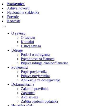
Naslovnica
Arhiva novosti
Nacionalna staklenka
Potvrde
Kontakti
O savezu
O savezu
Kontakti
Ustroj saveza
Udruge
Podaci o udrugama
Pogodnosti za članove
Prijava udruge članice/članarina
Povjerenici
Popis povjerenika
Prijava povjerenika
Aplikacija za doseljavanje
Dokumentacija
Zakoni i pravilnici
Zapisnici
Akti saveza
Zaštita osobnih podataka
Hrvatska pčela