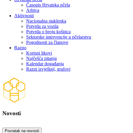
Časopis Hrvatska pčela
Arhiva
Aktivnosti
Nacionalna staklenka
Potvrda za vozila
Potvrda o broju košnica
Sektorske intervencije u pčelarstvu
Pogodnosti za članove
Razno
Korisni likovi
Najčešća pitanja
Kalendar događanja
Razni izvještaji, grafovi
Novosti
Povratak na novosti