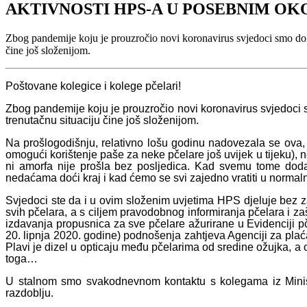
AKTIVNOSTI HPS-A U POSEBNIM O
Zbog pandemije koju je prouzročio novi koronavirus svjedoci smo doist
čine još složenijom.
Poštovane kolegice i kolege pčelari!
Zbog pandemije koju je prouzročio novi koronavirus svjedoci s
trenutačnu situaciju čine još složenijom.
Na prošlogodišnju, relativno lošu godinu nadovezala se ova, z
omogući korištenje paše za neke pčelare još uvijek u tijeku),
ni amorfa nije prošla bez posljedica. Kad svemu tome doda
nedaćama doći kraj i kad ćemo se svi zajedno vratiti u normaln
Svjedoci ste da i u ovim složenim uvjetima HPS djeluje bez 
svih pčelara, a s ciljem pravodobnog informiranja pčelara i z
izdavanja propusnica za sve pčelare ažurirane u Evidenciji p
20. lipnja 2020. godine) podnošenja zahtjeva Agenciji za plać
Plavi je dizel u opticaju među pčelarima od sredine ožujka, a
toga…
U stalnom smo svakodnevnom kontaktu s kolegama iz Minista
razdoblju.