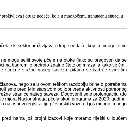
or proživljava i druge nedaće, koje u mnogočemu trenutačnu situaciju
 pčelarski sektor proživljava i druge nedaće, koje u mnogočemu
k ne mogu seliti svoje pčele na otoke (iako su pregovori da se
ćima bagrem je pretrpio znatne štete od mraza, a kako se čini,
nje stručne službe našeg saveza, pitamo se kad će svim tim
h članova, nego se u ovom teškom razdoblju brine o potrebama
nuli smo pred Ministarstvom poljoprivrede aktivnosti potrebnog
mrežne stranice našeg saveza. Dogovorili smo prolongaciju (do
iranje mjera Nacionalnoga pčelarskog programa za 2020. godinu.
o na osnovi registracije pčelarskih vozila. I još mnogo, mnogo
pred nama još brojni izazovi koje moramo riješiti u idućem