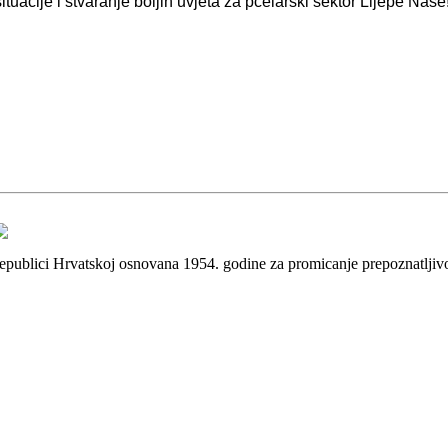
tuacije i stvaranje boljih uvjeta za pčelarski sektor Lijepe Naše
 Republici Hrvatskoj osnovana 1954. godine za promicanje prepoznatlji