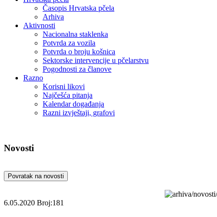
Časopis Hrvatska pčela
Arhiva
Aktivnosti
Nacionalna staklenka
Potvrda za vozila
Potvrda o broju košnica
Sektorske intervencije u pčelarstvu
Pogodnosti za članove
Razno
Korisni likovi
Najčešća pitanja
Kalendar događanja
Razni izvještaji, grafovi
Novosti
Povratak na novosti
6.05.2020
Broj:181