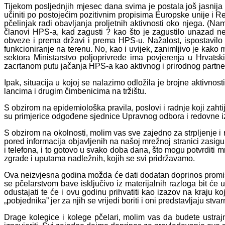
Tijekom posljednjih mjesec dana svima je postala još jasnija p
učiniti po postojećim pozitivnim propisima Europske unije i 
pčelinjak radi obavljanja proljetnih aktivnosti oko njega. (N
članovi HPS-a, kad zagusti ? kao što je zagustilo unazad nek
obveze i prema državi i prema HPS-u. Nažalost, ispostavilo 
funkcioniranje na terenu. No, kao i uvijek, zanimljivo je kak
sektora Ministarstvo poljoprivrede ima povjerenja u Hrvat
zacrtanom putu jačanja HPS-a kao aktivnog i prirodnog partne
Ipak, situacija u kojoj se nalazimo odložila je brojne aktivnos
lancima i drugim čimbenicima na tržištu.
S obzirom na epidemiološka pravila, poslovi i radnje koji zahti
su primjerice odgođene sjednice Upravnog odbora i redovne iz
S obzirom na okolnosti, molim vas sve zajedno za strpljenje 
pored informacija objavljenih na našoj mrežnoj stranici zasig
i telefona, i to gotovo u svako doba dana, što mogu potvrditi
zgrade i uputama nadležnih, kojih se svi pridržavamo.
Ova neizvjesna godina možda će dati dodatan doprinos promišl
se pčelarstvom bave isključivo iz materijalnih razloga bit će u
odustajati te će i ovu godinu prihvatiti kao izazov na kraju 
„pobjednika” jer za njih se vrijedi boriti i oni predstavljaju s
Drage kolegice i kolege pčelari, molim vas da budete ustrajn