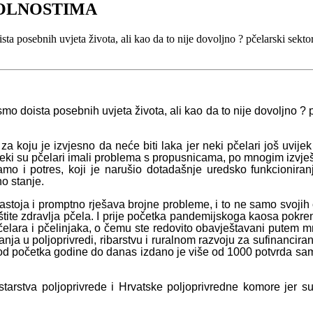
KOLNOSTIMA
a posebnih uvjeta života, ali kao da to nije dovoljno ? pčelarski sekt
mo doista posebnih uvjeta života, ali kao da to nije dovoljno ?
a koju je izvjesno da neće biti laka jer neki pčelari još uvije
 neki su pčelari imali problema s propusnicama, po mnogim izvješ
mo i potres, koji je narušio dotadašnje uredsko funkcionira
o stanje.
zastoja i promptno rješava brojne probleme, i to ne samo svoji
aštite zdravlja pčela. I prije početka pandemijskoga kaosa pokre
čelara i pčelinjaka, o čemu ste redovito obavještavani putem 
anja u poljoprivredi, ribarstvu i ruralnom razvoju za sufinanc
 od početka godine do danas izdano je više od 1000 potvrda sam
rstva poljoprivrede i Hrvatske poljoprivredne komore jer su 