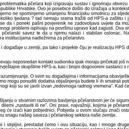
roblematika pčelara koji izigravaju sustav i ignoriraju obvezu pr
Republike Hrvatske. Ovo je posebice došlo do izražaja u kontek
amjerno ne spominjemo umanjenu financijsku omotnicu za sljedeć
oliko tjedana ? tad nemaju srama tražiti od HPS-a zaštitu i j
se da i poneki pašni povjerenik ne zadovoljava uvjete da mož
o mnogi problemi isplivaju na površinu upravo kad zagusti. Ova s
ski pčelarski savez te da u njemu nalazi i stabilan oslonac.
ra institucijama nadležnima za pčelarstvo.
ti i događaje u zemlji, pa tako i projekte čiju je realizaciju HP
jevaju neposredan kontakt sudionika ipak moraju pričekati još ne
vještajne skupštine HPS-a, kao i brojni dogovoreni sastanci s 
i razumijevanje. O svim su događajima i informacijama obaviješ
urno mogu ponuditi dodatna objašnjenja budete li ih smatrali p
 mnogi koji su se javili izvan „redovnoga radnog vremena”. Kad ć
janju o stvarnim razlozima bavljenja pčelarstvom jer će sigurno
 dilemi „nastaviti ili ne”. Oni pravi, najvažniji, kojima je pčela
kojeg će izaći kao pobjednici. Pobjeda u ovom slučaju znači ost
tvarnu snagu našeg saveza i pčelarskog sektora naše zemlje.
i i strpljivi, prevladat ćemo i ovu situaciju, kao i mnoge dru