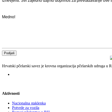
iznevjeriti. Svi zajedno dajmo doprinos za prevladavanje ove si
Medno!
Podijeli
Hrvatski pčelarski savez je krovna organizacija pčelarskih udruga u
Aktivnosti
Nacionalna staklenka
Potvrde za vozila