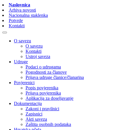
Naslovnica
Arhiva novosti
Nacionalna staklenka
Potvrde
Kontakti
O savezu
O savezu
Kontakti
Ustroj saveza
Udruge
Podaci o udrugama
Pogodnosti za članove
Prijava udruge članice/članarina
Povjerenici
Popis povjerenika
Prijava povjerenika
Aplikacija za doseljavanje
Dokumentacija
Zakoni i pravilnici
Zapisnici
Akti saveza
Zaštita osobnih podataka
Hrvatska pčela