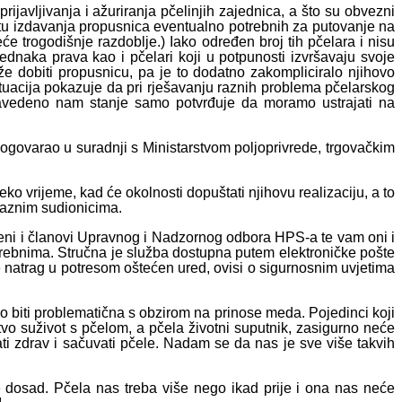
ijavljivanja i ažuriranja pčelinjih zajednica, a što su obvezni
stu izdavanja propusnica eventualno potrebnih za putovanje na
e trogodišnje razdoblje.) Iako određen broj tih pčelara i nisu
ednaka prava kao i pčelari koji u potpunosti izvršavaju svoje
e dobiti propusnicu, pa je to dodatno zakompliciralo njihovo
ituacija pokazuje da pri rješavanju raznih problema pčelarskog
 Navedeno nam stanje samo potvrđuje da moramo ustrajati na
S dogovarao u suradnji s Ministarstvom poljoprivrede, trgovačkim
ko vrijeme, kad će okolnosti dopuštati njihovu realizaciju, a to
raznim sudionicima.
teni i članovi Upravnog i Nadzornog odbora HPS-a te vam oni i
otrebnima. Stručna je služba dostupna putem elektroničke pošte
e natrag u potresom oštećen ured, ovisi o sigurnosnim uvjetima
 biti problematična s obzirom na prinose meda. Pojedinci koji
rstvo suživot s pčelom, a pčela životni suputnik, zasigurno neće
ati zdrav i sačuvati pčele. Nadam se da nas je sve više takvih
ge dosad. Pčela nas treba više nego ikad prije i ona nas neće