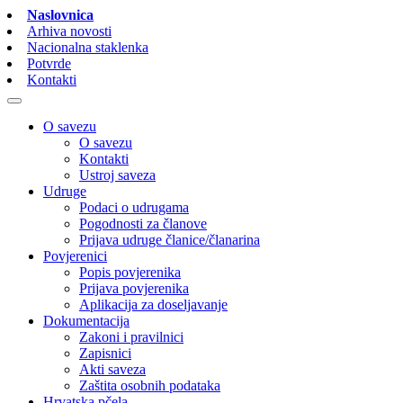
Naslovnica
Arhiva novosti
Nacionalna staklenka
Potvrde
Kontakti
O savezu
O savezu
Kontakti
Ustroj saveza
Udruge
Podaci o udrugama
Pogodnosti za članove
Prijava udruge članice/članarina
Povjerenici
Popis povjerenika
Prijava povjerenika
Aplikacija za doseljavanje
Dokumentacija
Zakoni i pravilnici
Zapisnici
Akti saveza
Zaštita osobnih podataka
Hrvatska pčela