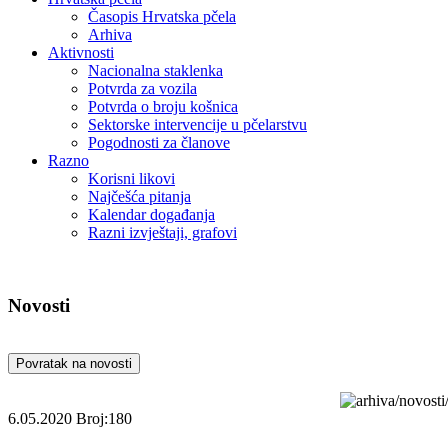
Časopis Hrvatska pčela
Arhiva
Aktivnosti
Nacionalna staklenka
Potvrda za vozila
Potvrda o broju košnica
Sektorske intervencije u pčelarstvu
Pogodnosti za članove
Razno
Korisni likovi
Najčešća pitanja
Kalendar događanja
Razni izvještaji, grafovi
Novosti
Povratak na novosti
6.05.2020
Broj:180