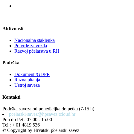
Aktivnosti
Nacionalna staklenka
Potvrde za vozila
Razvoj pčelarstva u RH
Podrška
Dokumenti/GDPR
Razna pitanja
Ustroj saveza
Kontakti
Podrška saveza od ponedjeljka do petka (7-15 h)
pcelarski-savez@hpsavez.tcloud.hr
Pon do Pet : 07:00 - 15:00
Tel.: + 01 4819 536
© Copyright by Hrvatski pčelarski savez