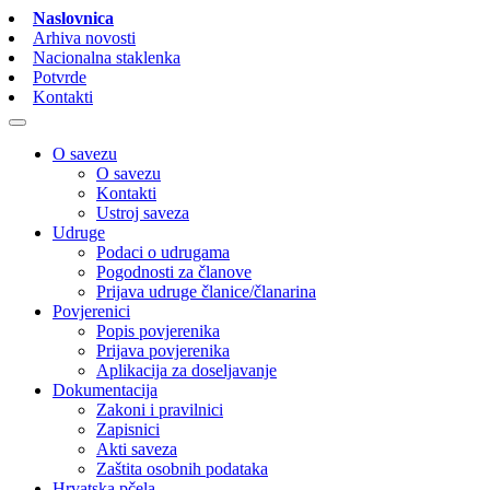
Naslovnica
Arhiva novosti
Nacionalna staklenka
Potvrde
Kontakti
O savezu
O savezu
Kontakti
Ustroj saveza
Udruge
Podaci o udrugama
Pogodnosti za članove
Prijava udruge članice/članarina
Povjerenici
Popis povjerenika
Prijava povjerenika
Aplikacija za doseljavanje
Dokumentacija
Zakoni i pravilnici
Zapisnici
Akti saveza
Zaštita osobnih podataka
Hrvatska pčela