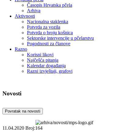
Časopis Hrvatska pčela
Arhiva
Aktivnosti
Nacionalna staklenka
Potvrda za vozila
Potvrda o broju košnica
Sektorske intervencije u pčelarstvu
Pogodnosti za članove
Razno
Korisni likovi
Najčešća pitanja
Kalendar događanja
Razni izvještaji, grafovi
Novosti
Povratak na novosti
11.04.2020
Broj:164