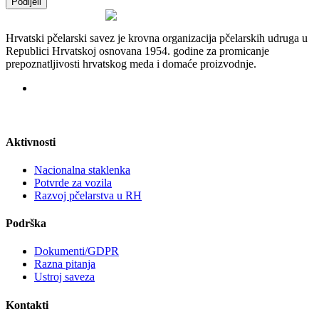
Podijeli
Hrvatski pčelarski savez je krovna organizacija pčelarskih udruga u
Republici Hrvatskoj osnovana 1954. godine za promicanje
prepoznatljivosti hrvatskog meda i domaće proizvodnje.
Aktivnosti
Nacionalna staklenka
Potvrde za vozila
Razvoj pčelarstva u RH
Podrška
Dokumenti/GDPR
Razna pitanja
Ustroj saveza
Kontakti