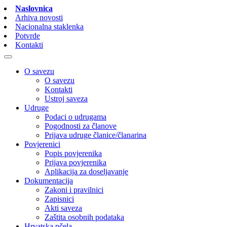
Naslovnica
Arhiva novosti
Nacionalna staklenka
Potvrde
Kontakti
O savezu
O savezu
Kontakti
Ustroj saveza
Udruge
Podaci o udrugama
Pogodnosti za članove
Prijava udruge članice/članarina
Povjerenici
Popis povjerenika
Prijava povjerenika
Aplikacija za doseljavanje
Dokumentacija
Zakoni i pravilnici
Zapisnici
Akti saveza
Zaštita osobnih podataka
Hrvatska pčela