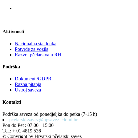
Aktivnosti
Nacionalna staklenka
Potvrde za vozila
Razvoj pčelarstva u RH
Podrška
Dokumenti/GDPR
Razna pitanja
Ustroj saveza
Kontakti
Podrška saveza od ponedjeljka do petka (7-15 h)
pcelarski-savez@hpsavez.tcloud.hr
Pon do Pet : 07:00 - 15:00
Tel.: + 01 4819 536
© Copyright by Hrvatski pčelarski savez