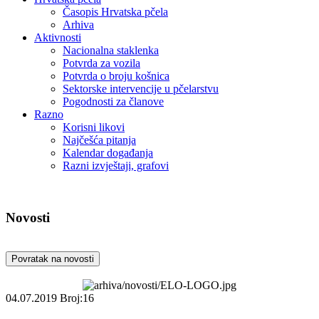
Časopis Hrvatska pčela
Arhiva
Aktivnosti
Nacionalna staklenka
Potvrda za vozila
Potvrda o broju košnica
Sektorske intervencije u pčelarstvu
Pogodnosti za članove
Razno
Korisni likovi
Najčešća pitanja
Kalendar događanja
Razni izvještaji, grafovi
Novosti
Povratak na novosti
04.07.2019
Broj:16