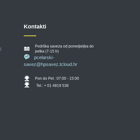
Kontakti
Podrška saveza od ponedjeljka do
R
petka (7-15 h)
pcelarski-
savez@hpsavez.tcloud.hr
Pon do Pet : 07:00 - 15:00
Tel.: + 01 4819 536