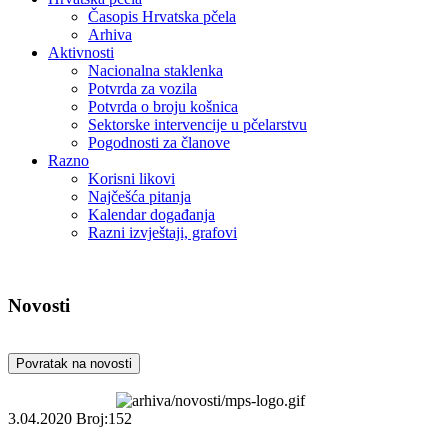
Časopis Hrvatska pčela
Arhiva
Aktivnosti
Nacionalna staklenka
Potvrda za vozila
Potvrda o broju košnica
Sektorske intervencije u pčelarstvu
Pogodnosti za članove
Razno
Korisni likovi
Najčešća pitanja
Kalendar događanja
Razni izvještaji, grafovi
Novosti
Povratak na novosti
3.04.2020
Broj:152