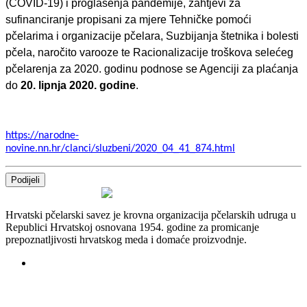
(COVID-19) i proglašenja pandemije, zahtjevi za
sufinanciranje propisani za mjere Tehničke pomoći
pčelarima i organizacije pčelara, Suzbijanja štetnika i bolesti
pčela, naročito varooze te Racionalizacije troškova selećeg
pčelarenja za 2020. godinu podnose se Agenciji za plaćanja
do
20. lipnja 2020. godine
.
https://narodne-
novine.nn.hr/clanci/sluzbeni/2020_04_41_874.html
Podijeli
Hrvatski pčelarski savez je krovna organizacija pčelarskih udruga u
Republici Hrvatskoj osnovana 1954. godine za promicanje
prepoznatljivosti hrvatskog meda i domaće proizvodnje.