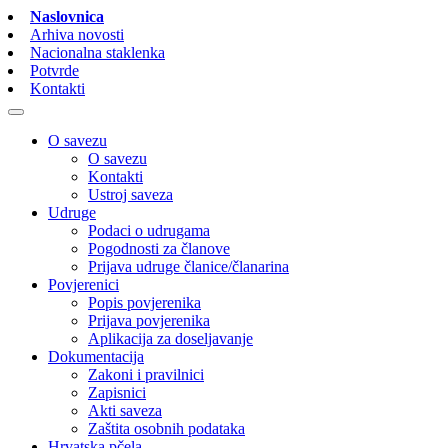
Naslovnica
Arhiva novosti
Nacionalna staklenka
Potvrde
Kontakti
O savezu
O savezu
Kontakti
Ustroj saveza
Udruge
Podaci o udrugama
Pogodnosti za članove
Prijava udruge članice/članarina
Povjerenici
Popis povjerenika
Prijava povjerenika
Aplikacija za doseljavanje
Dokumentacija
Zakoni i pravilnici
Zapisnici
Akti saveza
Zaštita osobnih podataka
Hrvatska pčela