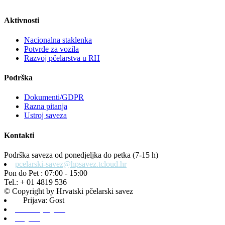
Aktivnosti
Nacionalna staklenka
Potvrde za vozila
Razvoj pčelarstva u RH
Podrška
Dokumenti/GDPR
Razna pitanja
Ustroj saveza
Kontakti
Podrška saveza od ponedjeljka do petka (7-15 h)
pcelarski-savez@hpsavez.tcloud.hr
Pon do Pet : 07:00 - 15:00
Tel.: + 01 4819 536
© Copyright by Hrvatski pčelarski savez
Prijava: Gost
Admin prijava
Odjava