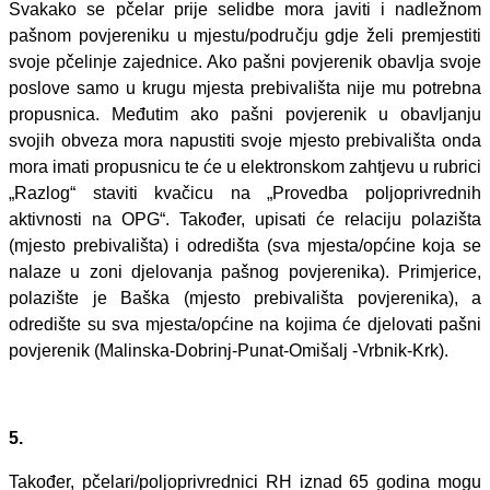
Svakako se pčelar prije selidbe mora javiti i nadležnom
pašnom povjereniku u mjestu/području gdje želi premjestiti
svoje pčelinje zajednice. Ako pašni povjerenik obavlja svoje
poslove samo u krugu mjesta prebivališta nije mu potrebna
propusnica. Međutim ako pašni povjerenik u obavljanju
svojih obveza mora napustiti svoje mjesto prebivališta onda
mora imati propusnicu te će u elektronskom zahtjevu u rubrici
„Razlog“ staviti kvačicu na „Provedba poljoprivrednih
aktivnosti na OPG“. Također, upisati će relaciju polazišta
(mjesto prebivališta) i odredišta (sva mjesta/općine koja se
nalaze u zoni djelovanja pašnog povjerenika). Primjerice,
polazište je Baška
(mjesto prebivališta povjerenika), a
odredište su sva mjesta/općine na kojima će djelovati pašni
povjerenik (Malinska-Dobrinj-Punat-Omišalj -Vrbnik-Krk).
5.
Također, pčelari/poljoprivrednici RH iznad 65 godina mogu