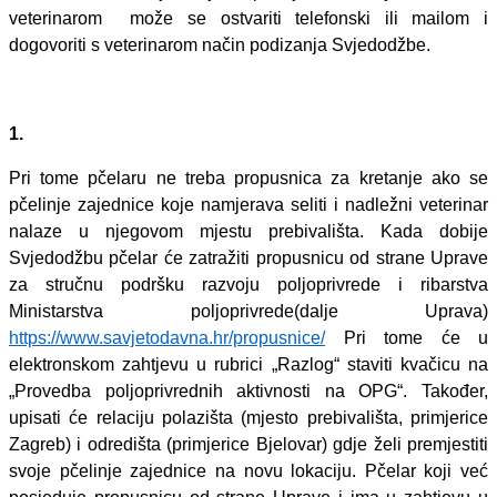
veterinarom može se ostvariti telefonski ili mailom i
dogovoriti s veterinarom način podizanja Svjedodžbe.
1.
Pri tome pčelaru ne treba propusnica
za
kretanje
ako se
pčelinje zajednice koje namjerava seliti i nadležni veterinar
nalaze u njegovom mjestu prebivališta. Kada dobije
Svjedodžbu pčelar će zatražiti propusnicu
od strane
Uprave
za stručnu podršku razvoju poljoprivrede i ribarstva
Ministarstva poljoprivrede(dalje Uprava)
https://www.savjetodavna.hr/propusnice/
Pri tome će u
elektronskom zahtjevu u rubrici „Razlog“ staviti kvačicu na
„Provedba poljoprivrednih aktivnosti na OPG“. Također,
upisati će relaciju polazišta (mjesto prebivališta, primjerice
Zagreb) i odredišta (primjerice Bjelovar) gdje želi premjestiti
svoje pčelinje zajednice na novu lokaciju. Pčelar koji već