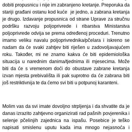
dobiti propusnicu i nije im zabranjeno kretanje. Preporuka da
stariji građani ostanu kod kuće je jedno, a zabrana kretanja
je drugo. Izdavanje propusnica od strane
Uprave za stručnu
podršku razvoju poljoprivrede i ribarstva Ministarstva
poljoprivrede odvija se prema određenoj proceduri. Trenutno
imamo veliku navalu poljoprivrednika/pčelara i iskreno se
nadam da će svaki zahtjev biti riješen u zadovoljavajućem
roku. Također, mi ne znamo kakva će biti epidemiološka
situacija u narednim danima/tjednima ili mjesecima. Može
biti da će s vremenom doći do obustave zabrane kretanja
izvan mjesta prebivališta ili pak suprotno da će zabrana biti
još restriktivnija te da ćemo svi biti u potpunoj karanteni.
Molim vas da svi imate dovoljno strpljenja i da shvatite da je
danas izrazito zahtjevno organizirati rad pašnih povjerenika i
selenje pčelinjih zajednica na ispašu. Posebice je teško
napisati smislenu uputu kada ima mnogo nejasnoća i