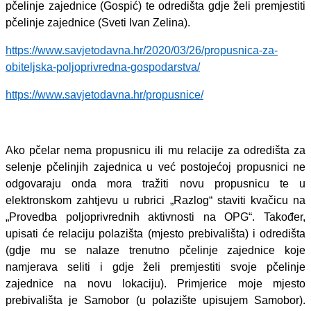
pčelinje zajednice (Gospić) te odredišta gdje želi premjestiti
pčelinje zajednice (Sveti Ivan Zelina).
https://www.savjetodavna.hr/2020/03/26/propusnica-za-
obiteljska-poljoprivredna-gospodarstva/
https://www.savjetodavna.hr/propusnice/
Ako pčelar nema propusnicu ili mu relacije za odredišta za
selenje pčelinjih zajednica u već postojećoj propusnici ne
odgovaraju onda mora tražiti novu propusnicu te u
elektronskom zahtjevu u rubrici „Razlog“ staviti kvačicu na
„Provedba poljoprivrednih aktivnosti na OPG“. Također,
upisati će relaciju polazišta (mjesto prebivališta) i odredišta
(gdje mu se nalaze trenutno pčelinje zajednice koje
namjerava seliti i gdje želi premjestiti svoje pčelinje
zajednice na novu lokaciju). Primjerice moje mjesto
prebivališta je Samobor (u polazište upisujem Samobor).