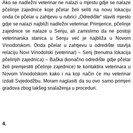
Ako se nadležni veterinar ne nalazi u mjestu gdje se nalaze
pčelinje zajednice koje pčelar želi seliti na novu lokaciju
onda će pčelar u zahtjevu u rubrici „Odredište“ staviti mjesto
gdje se nalazi najbliži nadležni veterinar. Primjerice, pčelinje
zajednice se nalaze u Senju, ali zamislimo da ne postoji
veterinarska stanica u Senju već je najbliža u Novom
Vinodolskom. Onda pčelar u zahtjevu u odredište stavlja
relaciju Novi Vinodolski (veterinar) – Senj (trenutna lokacija
pčelinjih zajednica) – Baška
(konačno odredište gdje pčelar
želi premjestiti pčelinje zajednice
)
te kontaktira veterinara u
Novom Vinodolskom kako i na koji način će mu veterinar
izdati Svjedodžbu. Moram naglasiti da su ovo samo primjeri
gradova zbog lakšeg snalaženja u proceduri.
4.