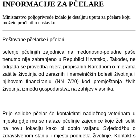
INFORMACIJE ZA PČELARE
Ministarstvo poljoprivrede izdalo je detaljnu uputu za pčelare koju
možete pročitati u nastavku.
Poštovane pčelarke i pčelari,
selenje pčelinjih zajednica na medonosno-peludne paše
trenutno nije zabranjeno u Republici Hrvatskoj. Također, ne
odgađa se provedba mjera propisanih Naredbom o mjerama
zaštite životinja od zaraznih i nametničkih bolesti životinja i
njihovom financiranju (NN 7/20) kod premještanja živih
životinja između gospodarstva, na zahtjev vlasnika.
Prije selidbe pčelar će kontaktirati nadležnog veterinara u
mjestu gdje mu se nalaze pčelinje zajednice koje želi seliti
na novu lokaciju kako bi dobio valjanu
Svjedodžbu o
zdravstvenom stanju i mjestu podrijetla životinje. Kontakt s