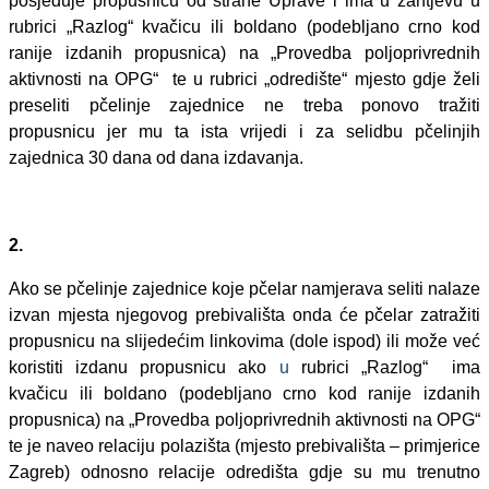
posjeduje propusnicu od strane Uprave i ima u zahtjevu u
rubrici „Razlog“ kvačicu ili boldano (podebljano crno kod
ranije izdanih propusnica) na „Provedba poljoprivrednih
aktivnosti na OPG“
te u rubrici „odredište“ mjesto gdje želi
preseliti pčelinje zajednice ne treba ponovo tražiti
propusnicu jer mu ta ista vrijedi i za selidbu pčelinjih
zajednica 30 dana od dana izdavanja.
2.
Ako se pčelinje zajednice koje pčelar namjerava seliti nalaze
izvan mjesta njegovog prebivališta onda će pčelar zatražiti
propusnicu na slijedećim linkovima (dole ispod) ili može već
koristiti izdanu propusnicu ako
u
rubrici „Razlog“
ima
kvačicu ili boldano (podebljano crno kod ranije izdanih
propusnica) na „Provedba poljoprivrednih aktivnosti na OPG“
te je naveo relaciju polazišta (mjesto prebivališta – primjerice
Zagreb) odnosno relacije odredišta gdje su mu trenutno