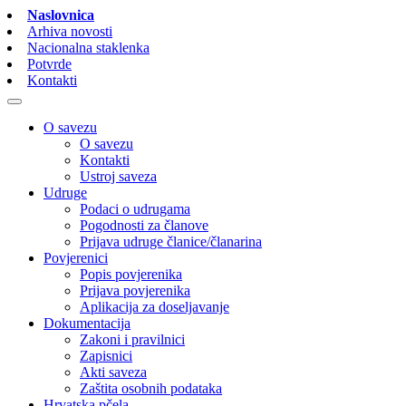
Naslovnica
Arhiva novosti
Nacionalna staklenka
Potvrde
Kontakti
O savezu
O savezu
Kontakti
Ustroj saveza
Udruge
Podaci o udrugama
Pogodnosti za članove
Prijava udruge članice/članarina
Povjerenici
Popis povjerenika
Prijava povjerenika
Aplikacija za doseljavanje
Dokumentacija
Zakoni i pravilnici
Zapisnici
Akti saveza
Zaštita osobnih podataka
Hrvatska pčela