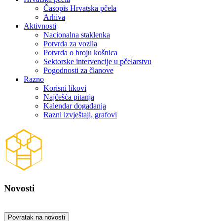
Časopis Hrvatska pčela
Arhiva
Aktivnosti
Nacionalna staklenka
Potvrda za vozila
Potvrda o broju košnica
Sektorske intervencije u pčelarstvu
Pogodnosti za članove
Razno
Korisni likovi
Najčešća pitanja
Kalendar događanja
Razni izvještaji, grafovi
Novosti
Povratak na novosti