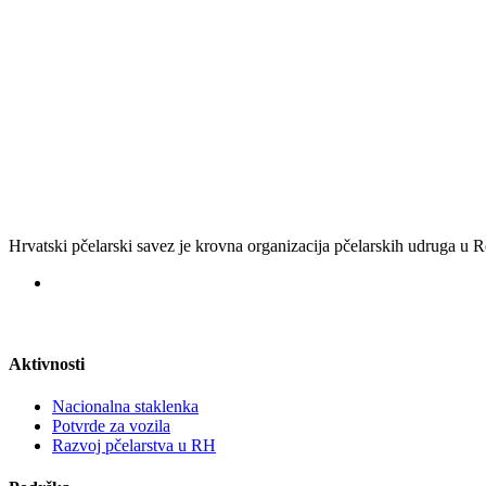
Hrvatski pčelarski savez je krovna organizacija pčelarskih udruga u
Aktivnosti
Nacionalna staklenka
Potvrde za vozila
Razvoj pčelarstva u RH