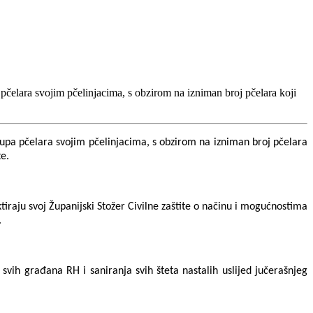
pčelara svojim pčelinjacima, s obzirom na izniman broj pčelara koji
tupa pčelara svojim pčelinjacima, s obzirom na izniman broj pčelara
te.
raju svoj Županijski Stožer Civilne zaštite o načinu i mogućnostima
.
svih građana RH i saniranja svih šteta nastalih uslijed jučerašnjeg