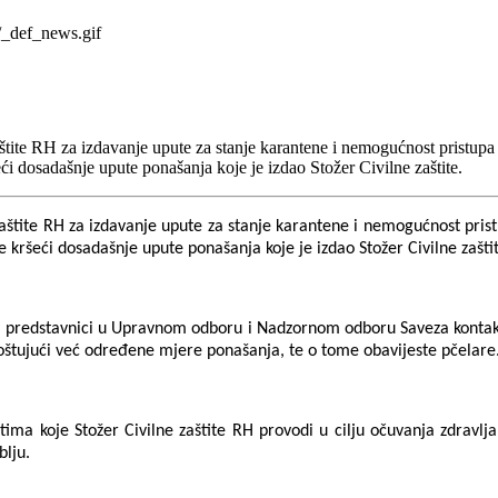
tite RH za izdavanje upute za stanje karantene i nemogućnost pristupa 
ći dosadašnje upute ponašanja koje je izdao Stožer Civilne zaštite.
aštite RH za izdavanje upute za stanje karantene i nemogućnost pris
e kršeći dosadašnje upute ponašanja koje je izdao Stožer Civilne zašti
da predstavnici u Upravnom odboru i Nadzornom odboru Saveza kontakti
poštujući već određene mjere ponašanja, te o tome obavijeste pčelare
ima koje Stožer Civilne zaštite RH provodi u cilju očuvanja zdravlja 
blju.