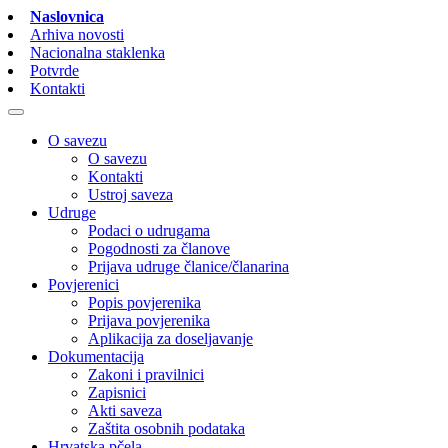
Naslovnica
Arhiva novosti
Nacionalna staklenka
Potvrde
Kontakti
O savezu
O savezu
Kontakti
Ustroj saveza
Udruge
Podaci o udrugama
Pogodnosti za članove
Prijava udruge članice/članarina
Povjerenici
Popis povjerenika
Prijava povjerenika
Aplikacija za doseljavanje
Dokumentacija
Zakoni i pravilnici
Zapisnici
Akti saveza
Zaštita osobnih podataka
Hrvatska pčela