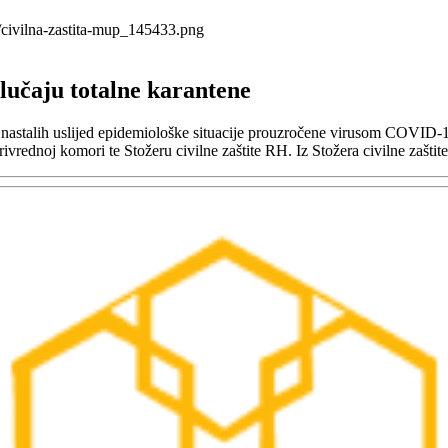
lučaju totalne karantene
astalih uslijed epidemiološke situacije prouzročene virusom COVID-19,
ivrednoj komori te Stožeru civilne zaštite RH. Iz Stožera civilne zaštit