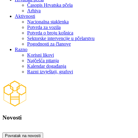
Časopis Hrvatska pčela
Arhiva
Aktivnosti
Nacionalna staklenka
Potvrda za vozila
Potvrda o broju košnica
Sektorske intervencije u pčelarstvu
Pogodnosti za članove
Razno
Korisni likovi
Najčešća pitanja
Kalendar događanja
Razni izvještaji, grafovi
Novosti
Povratak na novosti