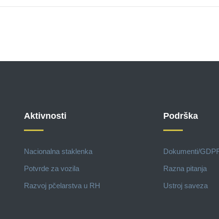
Aktivnosti
Podrška
Nacionalna staklenka
Dokumenti/GDP
Potvrde za vozila
Razna pitanja
Razvoj pčelarstva u RH
Ustroj saveza