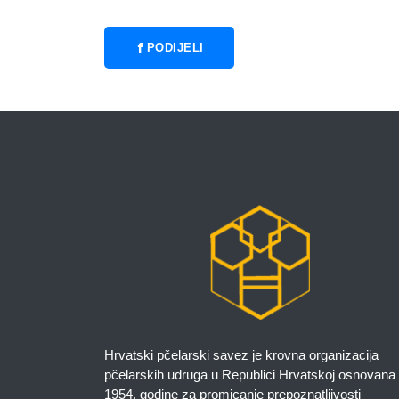
PODIJELI
Hrvatski pčelarski savez je krovna organizacija
pčelarskih udruga u Republici Hrvatskoj osnovana
1954. godine za promicanje prepoznatljivosti