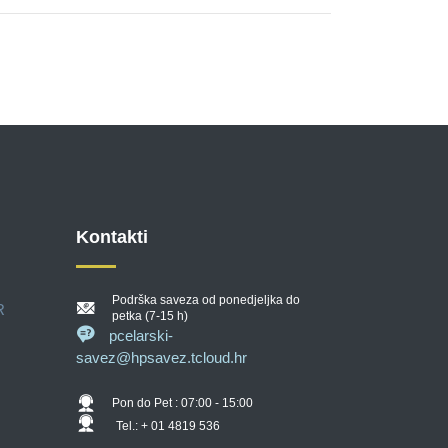
Kontakti
Podrška saveza od ponedjeljka do
R
petka (7-15 h)
pcelarski-
savez@hpsavez.tcloud.hr
Pon do Pet : 07:00 - 15:00
Tel.: + 01 4819 536