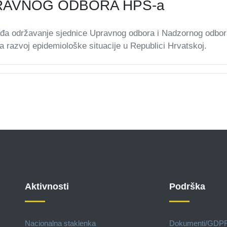
RAVNOG ODBORA HPS-a
ađa održavanje sjednice Upravnog odbora i Nadzornog odbo
a razvoj epidemiološke situacije u Republici Hrvatskoj.
Aktivnosti
Podrška
Nacionalna staklenka
Dokumenti/GDP