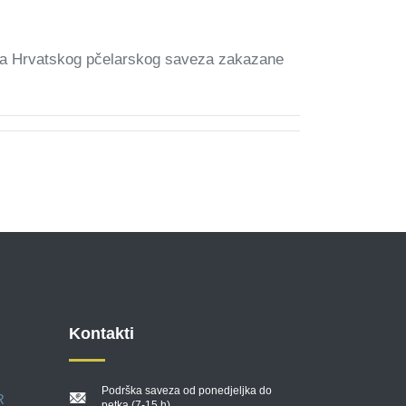
ra Hrvatskog pčelarskog saveza zakazane
Kontakti
Podrška saveza od ponedjeljka do
R
petka (7-15 h)