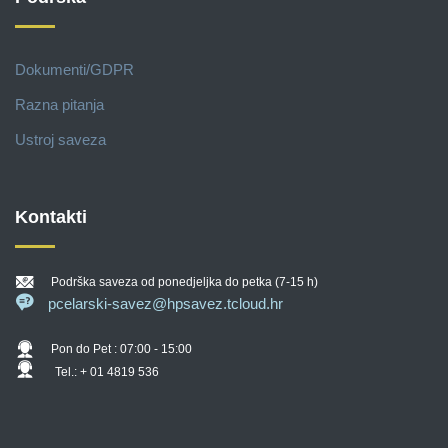
Dokumenti/GDPR
Razna pitanja
Ustroj saveza
Kontakti
Podrška saveza od ponedjeljka do petka (7-15 h)
pcelarski-savez@hpsavez.tcloud.hr
Pon do Pet : 07:00 - 15:00
Tel.: + 01 4819 536