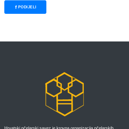
PODIJELI
Hrvatski pčelarski savez je krovna organizacija pčelarskih