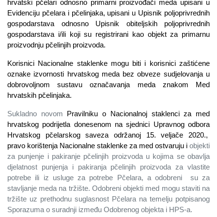
hrvatski pčelari odnosno primarni proizvođači meda upisani u
Evidenciju pčelara i pčelinjaka, upisani u Upisnik poljoprivrednih
gospodarstava odnosno Upisnik obiteljskih poljoprivrednih
gospodarstava i/ili koji su registrirani kao objekt za primarnu
proizvodnju pčelinjih proizvoda.
Korisnici Nacionalne staklenke mogu biti i korisnici zaštićene
oznake izvornosti hrvatskog meda bez obveze sudjelovanja u
dobrovoljnom sustavu označavanja meda znakom Med
hrvatskih pčelinjaka.
Sukladno novom
Pravilniku o Nacionalnoj staklenci za med
hrvatskog podrijetla donesenom na sjednici Upravnog odbora
Hrvatskog pčelarskog saveza održanoj 15. veljače 2020.,
pravo korištenja Nacionalne staklenke za med ostvaruju i
objekti
za punjenje i pakiranje pčelinjih proizvoda u kojima se obavlja
djelatnost punjenja i pakiranja pčelinjih proizvoda za vlastite
potrebe ili iz usluge za potrebe Pčelara, a odobreni
su za
stavljanje meda na tržište. Odobreni objekti med mogu staviti na
tržište
u
z prethodnu suglasnost Pčelara na temelju potpisanog
Sporazuma o suradnji između Odobrenog objekta i HPS-a.