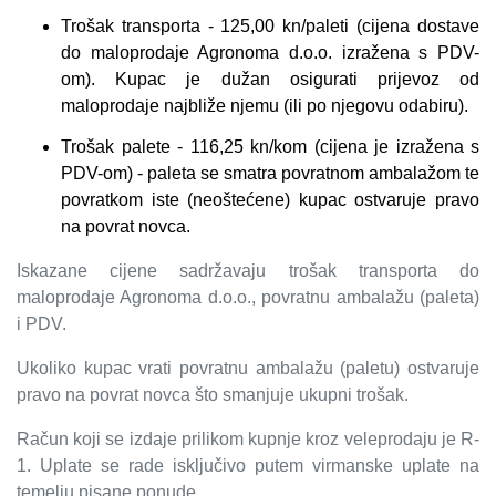
Trošak transporta - 125,00 kn/paleti (cijena dostave
do maloprodaje Agronoma d.o.o. izražena s PDV-
om). Kupac je dužan osigurati prijevoz od
maloprodaje najbliže njemu (ili po njegovu odabiru).
Trošak palete - 116,25 kn/kom (cijena je izražena s
PDV-om) - paleta se smatra povratnom ambalažom te
povratkom iste (neoštećene) kupac ostvaruje pravo
na povrat novca.
Iskazane cijene sadržavaju trošak transporta do
maloprodaje Agronoma d.o.o., povratnu ambalažu (paleta)
i PDV.
Ukoliko kupac vrati povratnu ambalažu (paletu) ostvaruje
pravo na povrat novca što smanjuje ukupni trošak.
Račun koji se izdaje prilikom kupnje kroz veleprodaju je R-
1. Uplate se rade isključivo putem virmanske uplate na
temelju pisane ponude.