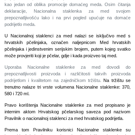
kao jedan od oblika promocije domaćeg meda. Osim čitanja
deklaracije, Nacionalna staklenka za med svojom
prepoznatljivošću lako i na prvi pogled upućuje na domaće
podrijetlo meda.
U Nacionalnoj staklenci za med nalazi se isključivo
med s
hrvatskih pčelinjaka, označen naljepnicom Med hrvatskih
pčelinjaka i jedinstvenim serijskim brojem, putem kojeg svatko
može provjeriti koji je pčelar, gdje i kada proizveo taj med.
Uporaba Nacionalne staklenke za med dovodi do
prepoznatljivosti proizvoda i različitosti takvih proizvoda
podrijetlom i kvalitetom na zajedničkom tržištu.
Na tržištu se
trenutno nalaze tri vrste volumena Nacionalne staklenke: 370,
580 i 720 ml.
Pravo korištenja Nacionalne staklenke za med propisano je
internim aktom Hrvatskog pčelarskog saveza pod nazivom
Pravilnik o nacionalnoj staklenci za med hrvatskog podrijetla.
Prema tom Pravilniku korisnici Nacionalne staklenke su