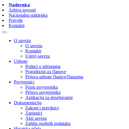
Naslovnica
Arhiva novosti
Nacionalna staklenka
Potvrde
Kontakti
O savezu
O savezu
Kontakti
Ustroj saveza
Udruge
Podaci o udrugama
Pogodnosti za članove
Prijava udruge članice/članarina
Povjerenici
Popis povjerenika
Prijava povjerenika
Aplikacija za doseljavanje
Dokumentacija
Zakoni i pravilnici
Zapisnici
Akti saveza
Zaštita osobnih podataka
Hrvatska pčela