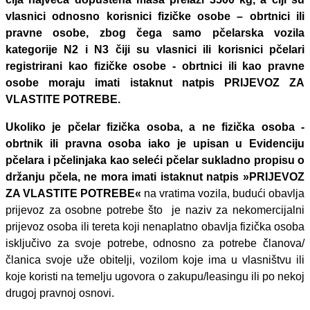
vlasnici odnosno korisnici fizičke osobe – obrtnici ili
pravne osobe, zbog čega samo pčelarska vozila
kategorije N2 i N3 čiji su vlasnici ili korisnici pčelari
registrirani kao fizičke osobe - obrtnici ili kao pravne
osobe moraju imati istaknut natpis PRIJEVOZ ZA
VLASTITE POTREBE.
Ukoliko je pčelar fizička osoba, a ne fizička osoba -
obrtnik ili pravna osoba iako je upisan u Evidenciju
pčelara i pčelinjaka kao seleći pčelar sukladno propisu o
držanju pčela, ne mora imati istaknut natpis »PRIJEVOZ
ZA VLASTITE POTREBE«
na vratima vozila, budući obavlja
prijevoz za osobne potrebe što je naziv za nekomercijalni
prijevoz osoba ili tereta koji nenaplatno obavlja fizička osoba
isključivo za svoje potrebe, odnosno za potrebe članova/
članica svoje uže obitelji, vozilom koje ima u vlasništvu ili
koje koristi na temelju ugovora o zakupu/leasingu ili po nekoj
drugoj pravnoj osnovi.