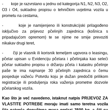
- koje je razvrstano u jednu od kategorija N1, N2, N3, O2,
O3 i O4, sukladno propisu o tehničkim uvjetima vozila u
prometu na cestama,
- koje je namijenjeno ili konstrukcijski prilagođeno
isključivo za prijevoz pčelinjih zajednica (košnica s
pripadajućom opremom) te se njime ne smije prevoziti
nikakav drugi teret,
- čiji je vlasnik ili korisnik temeljem ugovora o leasingu,
pčelar upisan u Evidenciju pčelara i pčelinjaka kao seleći
pčelar sukladno propisu o držanju pčela i katastru pčelinje
paše te ima najmanje 30 pčelinjih zajednica o čemu
posjeduje važeću Potvrdu koju je dužan predočiti prilikom
registracije ili produljenja roka važenja prometne dozvole
pčelarskog vozila.
Kao što je već navedeno, istaknut natpis PRIJEVOZ ZA
VLASTITE POTREBE moraju imati samo teretna vozila
čija najveća dopuštena masa prelazi 3500 kg, a čiji su