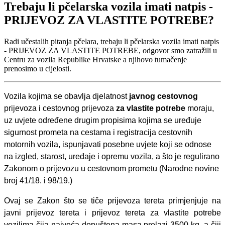
Trebaju li pčelarska vozila imati natpis -
PRIJEVOZ ZA VLASTITE POTREBE?
Radi učestalih pitanja pčelara, trebaju li pčelarska vozila imati natpis
- PRIJEVOZ ZA VLASTITE POTREBE, odgovor smo zatražili u
Centru za vozila Republike Hrvatske a njihovo tumačenje
prenosimo u cijelosti.
Vozila kojima se obavlja djelatnost
javnog cestovnog
prijevoza i cestovnog prijevoza
za vlastite potrebe
moraju,
uz uvjete određene drugim propisima kojima se uređuje
sigurnost prometa na cestama i registracija cestovnih
motornih vozila, ispunjavati posebne uvjete koji se odnose
na izgled, starost, uređaje i opremu vozila, a što je regulirano
Zakonom o prijevozu u cestovnom prometu (Narodne novine
broj 41/18. i 98/19.)
Ovaj se Zakon što se tiče prijevoza tereta primjenjuje na
javni prijevoz tereta i prijevoz tereta za vlastite potrebe
vozilima čija najveća dopuštena masa prelazi 3500 kg, a čiji