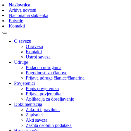
Naslovnica
Arhiva novosti
Nacionalna staklenka
Potvrde
Kontakti
O savezu
O savezu
Kontakti
Ustroj saveza
Udruge
Podaci o udrugama
Pogodnosti za članove
Prijava udruge članice/članarina
Povjerenici
Popis povjerenika
Prijava povjerenika
Aplikacija za doseljavanje
Dokumentacija
Zakoni i pravilnici
Zapisnici
Akti saveza
Zaštita osobnih podataka
Hrvatska pčela