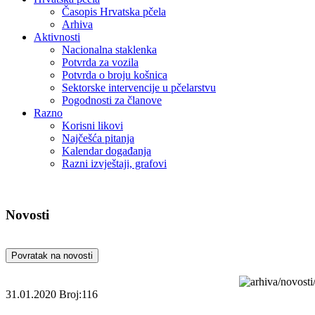
Časopis Hrvatska pčela
Arhiva
Aktivnosti
Nacionalna staklenka
Potvrda za vozila
Potvrda o broju košnica
Sektorske intervencije u pčelarstvu
Pogodnosti za članove
Razno
Korisni likovi
Najčešća pitanja
Kalendar događanja
Razni izvještaji, grafovi
Novosti
Povratak na novosti
31.01.2020
Broj:116