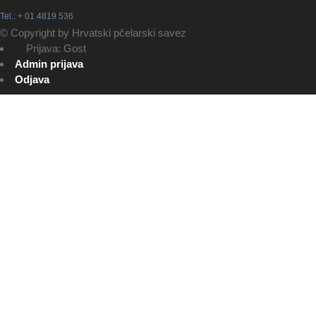
Tel.: + 01 4819 536
© Copyright by Hrvatski pčelarski savez
Prijava: Gost
Admin prijava
Odjava