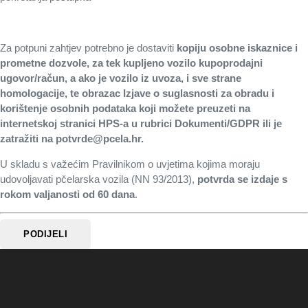
Za potpuni zahtjev potrebno je dostaviti
kopiju osobne iskaznice i
prometne dozvole, za tek kupljeno vozilo kupoprodajni
ugovor/račun, a ako je vozilo iz uvoza, i sve strane
homologacije, te obrazac Izjave o suglasnosti za obradu i
korištenje osobnih podataka koji možete preuzeti na
internetskoj stranici HPS-a u rubrici Dokumenti/GDPR ili je
zatražiti na potvrde@pcela.hr.
U skladu s važećim Pravilnikom o uvjetima kojima moraju
udovoljavati pčelarska vozila (NN 93/2013),
potvrda se izdaje s
rokom valjanosti od 60 dana
.
PODIJELI