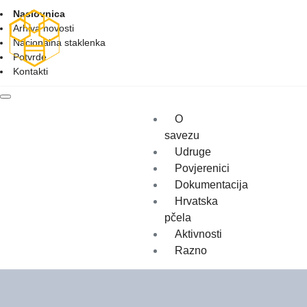
Naslovnica
Arhiva novosti
Nacionalna staklenka
Potvrde
Kontakti
O
savezu
Udruge
Povjerenici
Dokumentacija
Hrvatska
pčela
Aktivnosti
Razno