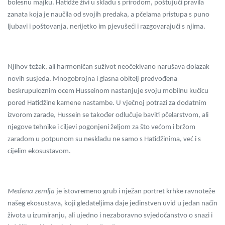
bolesnu majku. Hatidže živi u skladu s prirodom, poštujući pravila
zanata koja je naučila od svojih predaka, a pčelama pristupa s puno
ljubavi i poštovanja, nerijetko im pjevušeći i razgovarajući s njima.
Njihov težak, ali harmonič
an su
život neočekivano narušava dolazak
novih susjeda. Mnogobrojna i glasna obitelj predvođena
beskrupuloznim ocem Husseinom nastanjuje svoju mobilnu kućicu
pored Hatidžine kamene nastambe. U vječnoj potrazi za dodatnim
izvorom zarade,
Hussein se također odlučuje baviti pčelarstvom, ali
njegove tehnike i ciljevi pogonjeni željom za š
to ve
ćom i bržom
zaradom u potpunom su neskladu ne samo s Hatidžinima, već i s
cijelim ekosustavom.
Medena zemlja
je istovremeno grub i nježan portret krhke ravnoteže
našeg ekosustava, koji gledateljima daje jedinstven uvid u jedan način
života u izumiranju, ali ujedno i nezaboravno svjedočanstvo o snazi i