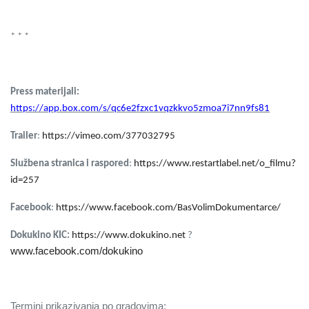
* * *
Press materijali:
https://app.box.com/s/qc6e2fzxc1vqzkkvo5zmoa7i7nn9fs81
Trailer
:
https://vimeo.com/377032795
Službena stranica i raspored
:
https://www.restartlabel.net/o_filmu?
id=257
Facebook
:
https://www.facebook.com/BasVolimDokumentarce/
Dokukino KIC:
https://www.dokukino.net
?
www.facebook.com/dokukino
Termini prikazivanja po gradovima: