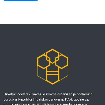
Hrvatski pčelarski savez je krovna organizacija pčelarskih
udruga u Republici Hrvatskoj osnovana 1954. godine za
promicanje prepoznatljivosti hrvatskog meda i domaće