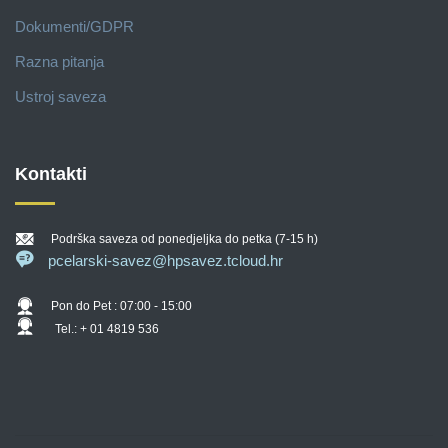
Dokumenti/GDPR
Razna pitanja
Ustroj saveza
Kontakti
Podrška saveza od ponedjeljka do petka (7-15 h)
pcelarski-savez@hpsavez.tcloud.hr
Pon do Pet : 07:00 - 15:00
Tel.: + 01 4819 536