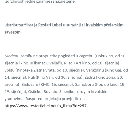
izdržljivosti jedne iznimne i snažne žene.
D
istributer filma je
Restart Label
u suradnji s
Hrvatskim pčelarskim
savezom
.
Medenu zemlju
ne propustite pogledati u Zagrebu (Dokukino, od 10.
siječnja i kino Tuškanac u veljači), Rijeci (Art kino, od 10. siječnja),
Splitu (Kinoteka Zlatna vrata, od 10. siječnja), Varaždinu (Kino Gaj, od
14. siječnja), Puli (Kino Valli, od 30. siječnja), Zadru (Kino Zona, 20.
siječnja), Bjelovaru (KMC, 16. siječnja), Samoboru (Pop up kino, 18. i
19. siječnja), Osijeku, Rovinju,
Šibeniku
i drugim hrvatskim
gradovima. Raspored projekcija provjerite na
https://www.restartlabel.net/o_filmu?id=257
.