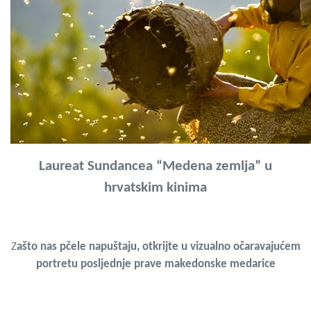
Laureat Sundancea
“
Medena zemlja” u
hrvatskim kinima
Z
aš
to nas
pčele napuštaju, otkrijte u vizualno očaravajuć
em
po
rtretu posljednje prave makedonske medarice