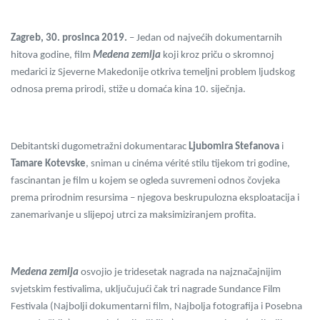
Zagreb, 30. prosinca 2019.
– Jedan od najvećih dokumentarnih
hitova godine, film
Medena zemlja
koji kroz priču o skromnoj
medarici
iz Sjeverne Makedonije otkriva temeljni problem ljudskog
odnosa prema prirodi, stiže u domaća kina 10. siječnja.
Debitantski dugometražni dokumentarac
Ljubomira Stefanova
i
Tamare Kotevske
, sniman u cinéma vérité stilu tijekom tri godine,
fascinantan je film u kojem se ogleda suvremeni odnos čovjeka
prema prirodnim resursima – njegova beskrupulozna eksploatacija i
zanemarivanje u slijepoj utrci za maksimiziranjem profita.
Medena zemlja
osvojio je tridesetak nagrada na najznačajnijim
svjetskim festivalima, uključujući čak tri nagrade Sundance F
ilm
Festivala (Najbolji dokumentarni film, Najbolja fotografija i Posebna