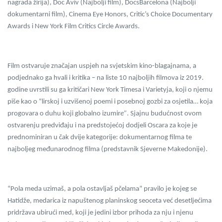
nagrada žirija), Doc Aviv (Najbolji film), DocsBarcelona (Najbolji
dokumentarni film), Cinema Eye Honors, Critic’s Choice Documentary
Awards i New York Film Critics Circle Awards.
Film ostvaruje značajan uspjeh na svjetskim kino-blagajnama, a
podjednako ga hvali i kritika – na liste 10 najboljih filmova iz 2019.
godine uvrstili su ga kritičari New York Timesa i Varietyja, koji o njemu
piše kao o “lirskoj i uzvišenoj poemi i posebnoj gozbi za osjetila… koja
progovara o duhu koji globalno izumir
e”
. Sjajnu budućnost ovom
ostvarenju predviđaju i na predstojećoj dodjeli Oscara za koje je
prednominiran u čak dvije kategorije: dokumentarnog filma te
najboljeg međunarodnog filma (predstavnik Sjeverne Makedonije).
“
Pola meda uzimaš, a pola ostavljaš pčelama” pravilo je kojeg se
Hatidže, medarica iz napuštenog planinskog seoceta već desetljećima
pridržava ubirući med, koji je jedini izbor prihoda za nju i njenu