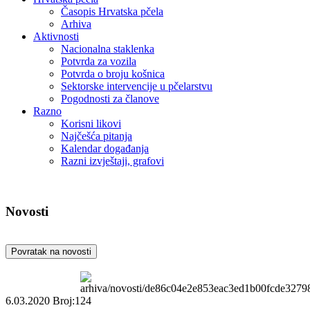
Časopis Hrvatska pčela
Arhiva
Aktivnosti
Nacionalna staklenka
Potvrda za vozila
Potvrda o broju košnica
Sektorske intervencije u pčelarstvu
Pogodnosti za članove
Razno
Korisni likovi
Najčešća pitanja
Kalendar događanja
Razni izvještaji, grafovi
Novosti
Povratak na novosti
6.03.2020
Broj:124