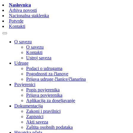
Naslovnica
Arhiva novosti
Nacionalna staklenka
Potvrde
Kontakti
O savezu
O savezu
Kontakti
Ustroj saveza
Udruge
Podaci o udrugama
Pogodnosti za članove
Prijava udruge članice/članarina
Povjerenici
Popis povjerenika
Prijava povjerenika
Aplikacija za doseljavanje
Dokumentacija
Zakoni i pravilnici
Zapisnici
Akti saveza
Zaštita osobnih podataka
Hrvatska pčela